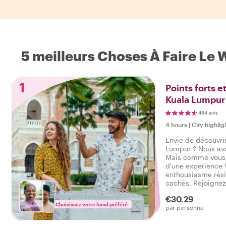
5 meilleurs Choses À Faire Le 
1
Points forts e
Kuala Lumpur
484 avis
4 hours
|
City highlig
Envie de découvrir
Lumpur ? Nous avon
Mais comme vous 
d'une expérience W
enthousiasme rési
cachés. Rejoignez 
ressentez la vraie
€30.29
d'une visite qui a 
Choisissez votre local préféré
par personne
J'ai découvert le 