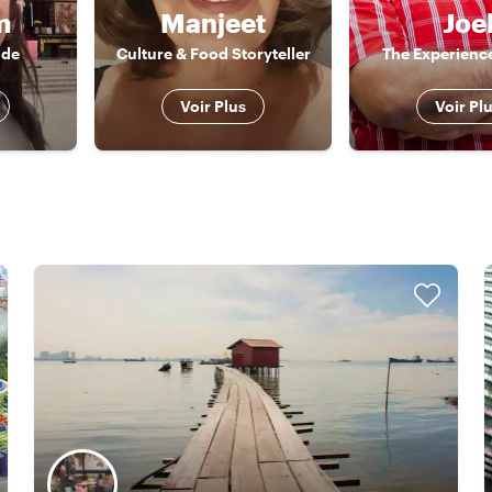
m
Manjeet
Joe
ide
Culture & Food Storyteller
The Experienc
Voir Plus
Voir Pl