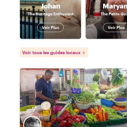
Johan
Marya
The Heritage Enthusiast
The Petite Gu
Voir Plus
Voir Plus
Voir tous les guides locaux