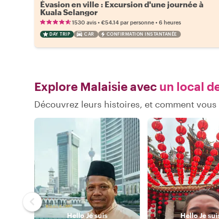
Évasion en ville : Excursion d'une journée à
Kuala Selangor
•
•
1530 avis
€54.14
par personne
6 heures
DAY TRIP
CAR
CONFIRMATION INSTANTANÉE
Explore Malaisie avec
un local d
Découvrez leurs histoires, et comment vous
Hello
Je suis
Hello
Je sui