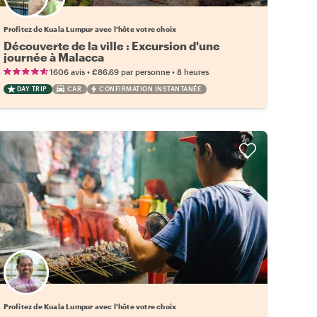
Choisissez votre local favori
Profitez de Kuala Lumpur avec l'hôte votre choix
Découverte de la ville : Excursion d'une
journée à Malacca
•
•
1606 avis
€86.69
par personne
8 heures
DAY TRIP
CAR
CONFIRMATION INSTANTANÉE
Choisissez votre local favori
Profitez de Kuala Lumpur avec l'hôte votre choix