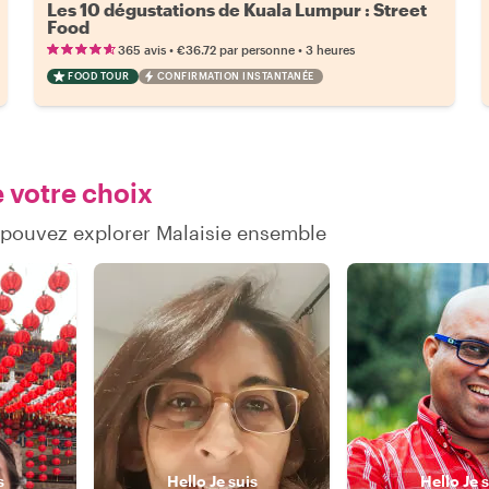
Les 10 dégustations de Kuala Lumpur : Street
Food
•
•
365 avis
€36.72
par personne
3 heures
FOOD TOUR
CONFIRMATION INSTANTANÉE
e votre choix
 pouvez explorer Malaisie ensemble
s
Hello
Je suis
Hello
Je 