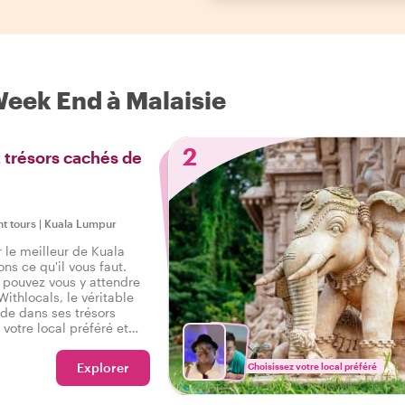
Week End à Malaisie
2
t trésors cachés de
ht tours
|
Kuala Lumpur
 le meilleur de Kuala
s ce qu'il vous faut.
pouvez vous y attendre
ithlocals, le véritable
de dans ses trésors
votre local préféré et
 ambiance de la ville lors
tout pour vous faire dire :
Explorer
Choisissez votre local préféré
vrai Kuala Lumpur !