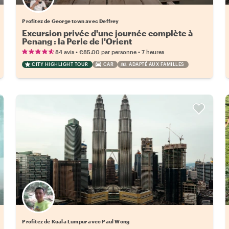
Profitez de George town avec Deffrey
Excursion privée d'une journée complète à
Penang : la Perle de l'Orient
•
•
84 avis
€85.00
par personne
7 heures
CITY HIGHLIGHT TOUR
CAR
ADAPTÉ AUX FAMILLES
Profitez de Kuala Lumpur avec Paul Wong