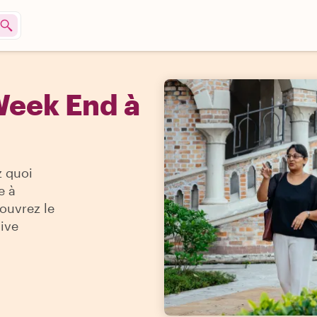
Week End à
z quoi
e à
couvrez le
sive