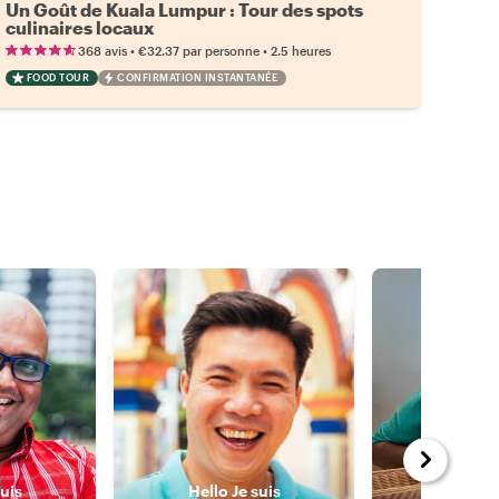
Un Goût de Kuala Lumpur : Tour des spots
culinaires locaux
•
•
368 avis
€32.37
par personne
2.5 heures
FOOD TOUR
CONFIRMATION INSTANTANÉE
suis
Hello
Je suis
Hello
J