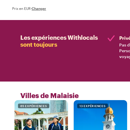
Prix en EUR
·
Changer
Les expériences Withlocals
Priv
sont toujours
Pas d
Perso
voyag
Villes de Malaisie
65 EXPÉRIENCES
13 EXPÉRIENCES