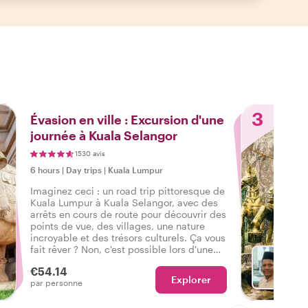
3
Évasion en ville : Excursion d'une
journée à Kuala Selangor
1530 avis
6 hours
|
Day trips
|
Kuala Lumpur
Imaginez ceci : un road trip pittoresque de
Kuala Lumpur à Kuala Selangor, avec des
arrêts en cours de route pour découvrir des
points de vue, des villages, une nature
incroyable et des trésors culturels. Ça vous
fait rêver ? Non, c'est possible lors d'une
excursion d'une journée Withlocals avec un
€54.14
hôte local aux commandes !
Explorer
Ch
par personne