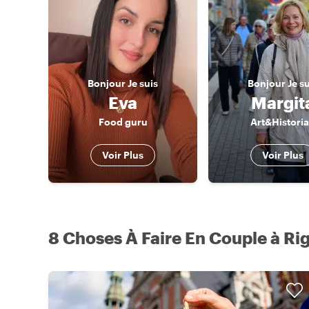
Bonjour
Je suis
Bonjour
Je s
Eva
Margit
Food guru
Art&Histori
Voir Plus
Voir Plus
8 Choses À Faire En Couple à Ri