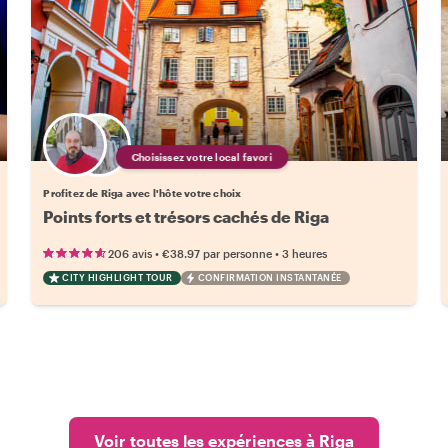
Choisissez votre local favori
Profitez de Riga avec l'hôte votre choix
Points forts et trésors cachés de Riga
•
•
206 avis
€38.97
par personne
3 heures
CITY HIGHLIGHT TOUR
CONFIRMATION INSTANTANÉE
Voir toutes les expériences à Riga