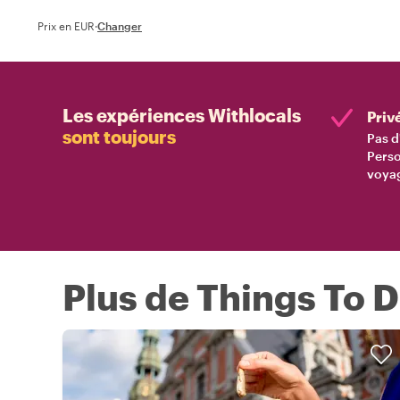
Prix en EUR
·
Changer
Les expériences Withlocals
Priv
sont toujours
Pas d
Perso
voyag
Plus de Things To D