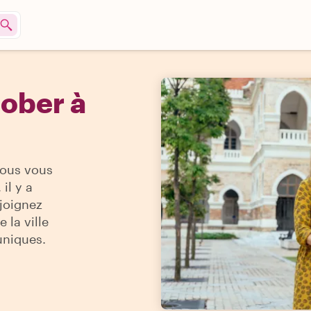
tober à
vous vous
il y a
ejoignez
 la ville
uniques.