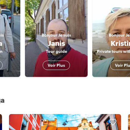
uis
Bonjour
Je suis
Bonjour
Je
a
Janis
Krist
an
Tour guide
Voir Plus
Voir Pl
ga