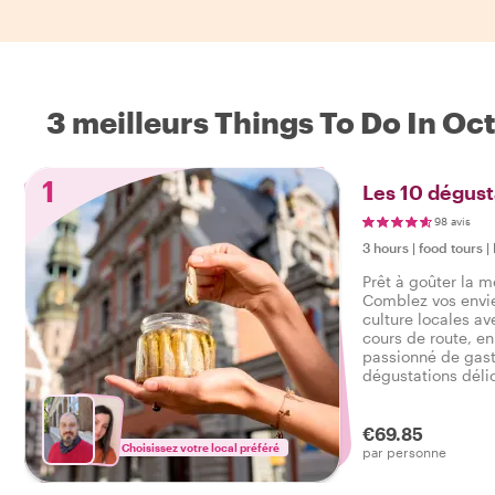
3 meilleurs Things To Do In Oc
1
Les 10 dégust
98 avis
3 hours
|
food tours
|
Prêt à goûter la m
Comblez vos envie
culture locales av
cours de route, e
passionné de gas
dégustations déli
allant du sucré au
boissons lors d'un
gastronomique à 
€69.85
Choisissez votre local préféré
par personne