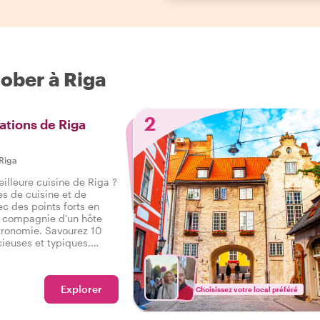
tober à Riga
2
ations de Riga
Riga
eilleure cuisine de Riga ?
s de cuisine et de
ec des points forts en
n compagnie d'un hôte
tronomie. Savourez 10
cieuses et typiques,
 salé, ainsi que des
 savoureux tour
Riga.
Explorer
Choisissez votre local préféré