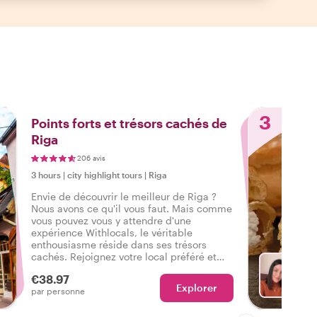
3
Points forts et trésors cachés de
Riga
206 avis
3 hours
|
city highlight tours
|
Riga
Envie de découvrir le meilleur de Riga ?
Nous avons ce qu'il vous faut. Mais comme
vous pouvez vous y attendre d'une
expérience Withlocals, le véritable
enthousiasme réside dans ses trésors
cachés. Rejoignez votre local préféré et
ressentez l'ambiance authentique de la
€38.97
ville lors d'une visite qui a tout pour vous
Explorer
Ch
par personne
faire dire : J'ai découvert la vraie Riga !