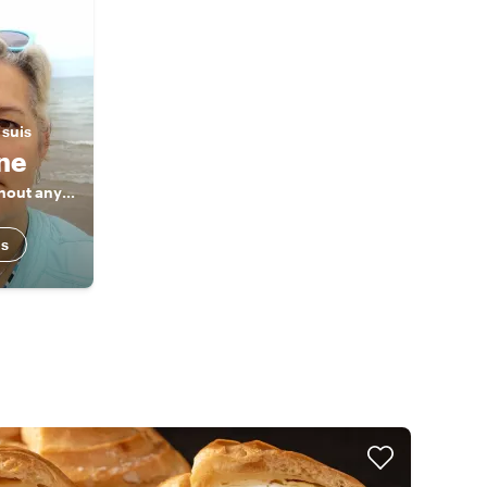
 suis
ine
Private tours without any haste
us