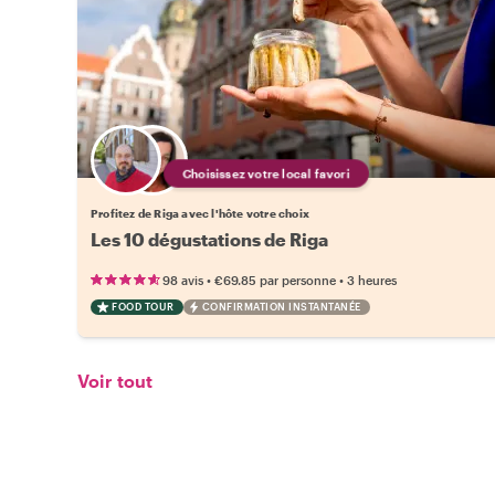
Choisissez votre local favori
Profitez de Riga avec l'hôte votre choix
Les 10 dégustations de Riga
•
•
98 avis
€69.85
par personne
3 heures
FOOD TOUR
CONFIRMATION INSTANTANÉE
Voir tout