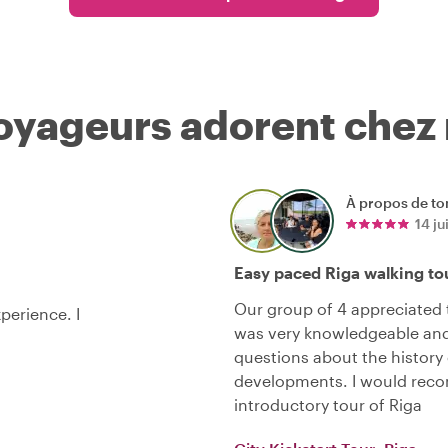
voyageurs adorent chez
À propos de to
14 ju
Easy paced Riga walking to
Our group of 4 appreciated t
xperience. I
was very knowledgeable and
questions about the history
developments. I would reco
introductory tour of Riga