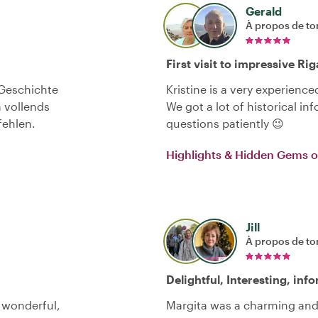
Gerald
À propos de to
First visit to impressive Rig
 Geschichte
Kristine is a very experien
a vollends
We got a lot of historical i
ehlen.
questions patiently 😉
Highlights & Hidden Gems o
Jill
À propos de to
Delightful, Interesting, inf
e wonderful,
Margita was a charming and