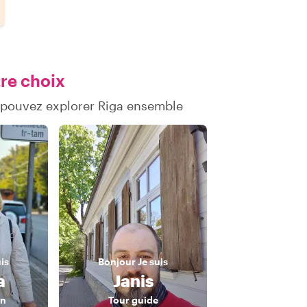
tre choix
 pouvez explorer Riga ensemble
uis
Bonjour
Je suis
a
Janis
an
Tour guide