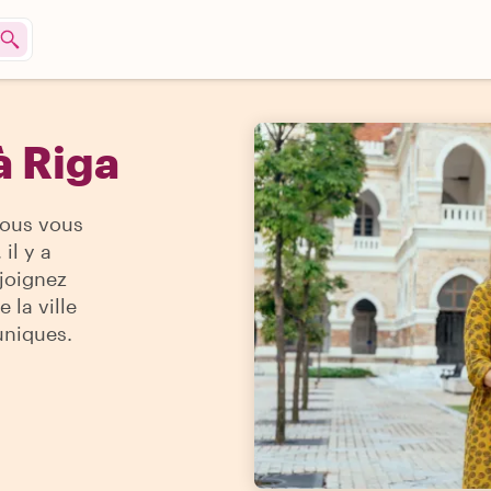
à Riga
vous vous
il y a
ejoignez
 la ville
uniques.