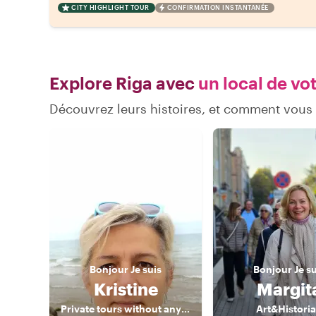
CITY HIGHLIGHT TOUR
CONFIRMATION INSTANTANÉE
Explore Riga avec
un local de vo
Découvrez leurs histoires, et comment vous
Bonjour
Je suis
Bonjour
Je s
Kristine
Margit
Private tours without any haste
Art&Histori