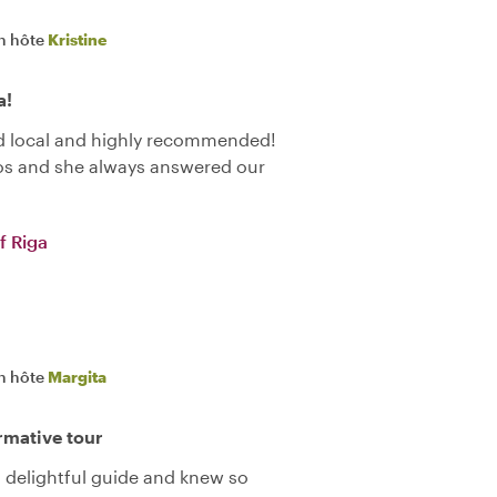
n hôte
Kristine
a!
ced local and highly recommended!
nfos and she always answered our
f Riga
n hôte
Margita
ormative tour
 delightful guide and knew so