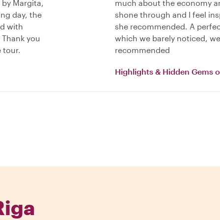
 by Margita,
much about the economy and 
ing day, the
shone through and I feel ins
ed with
she recommended. A perfect 
. Thank you
which we barely noticed, w
 tour.
recommended
Highlights & Hidden Gems o
Riga