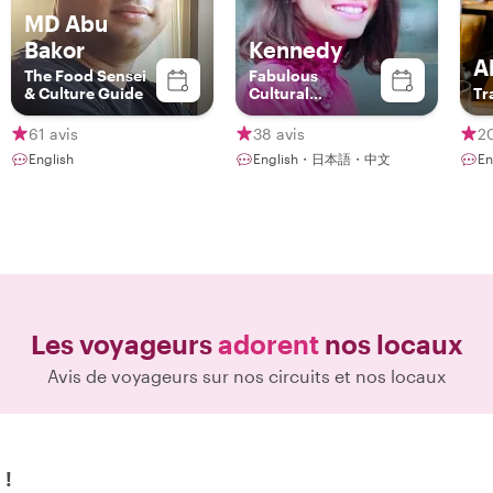
MD Abu
Bakor
Kennedy
A
The Food Sensei
Fabulous
& Culture Guide
Cultural
Tr
Ambassador
61 avis
38 avis
20
English
English・日本語・中文
En
Les voyageurs
adorent
nos locaux
Avis de voyageurs sur nos circuits et nos locaux
 !