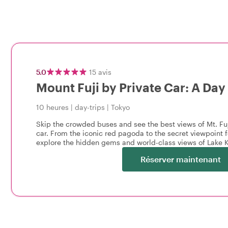
5.0
15
avis
Mount Fuji by Private Car: A Day
10 heures
|
day-trips
|
Tokyo
Skip the crowded buses and see the best views of Mt. Fuj
car. From the iconic red pagoda to the secret viewpoint f
explore the hidden gems and world-class views of Lake
Réserver maintenant