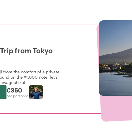
 Trip from Tokyo
i from the comfort of a private
ound on the ¥1,000 note, let's
 Kawaguchiko!
€350
par personne