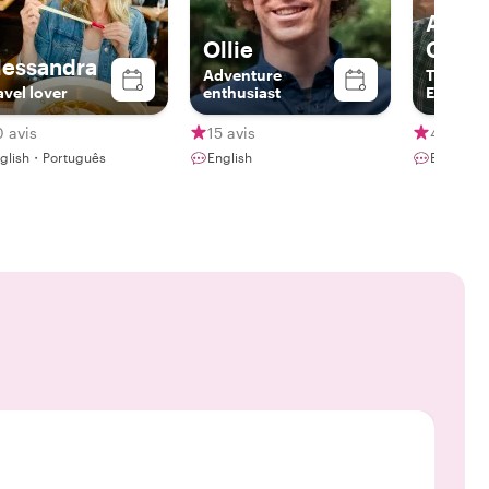
Ana
Ollie
Georg
lessandra
Adventure
The Loc
avel lover
enthusiast
Explorer.
descubr
sus rinc
 avis
15 avis
4 avis
un local.
glish・Português
English
English・