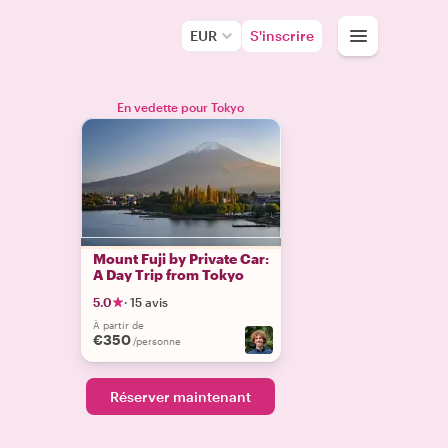
EUR
S'inscrire
En vedette pour Tokyo
Mount Fuji by Private Car:
A Day Trip from Tokyo
5.0
·
15 avis
À partir de
€350
/personne
Réserver maintenant