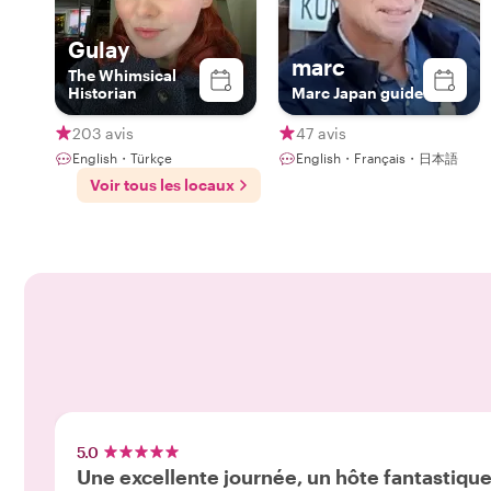
Gulay
marc
The Whimsical
Historian
Marc Japan guide
203 avis
47 avis
English・Türkçe
English・Français・日本語
Voir tous les locaux
5.0
Une excellente journée, un hôte fantastique