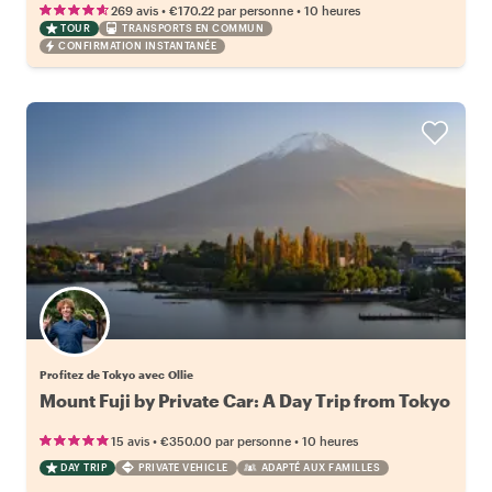
vues sur le Fuji
•
•
269 avis
€170.22
par personne
10 heures
TOUR
TRANSPORTS EN COMMUN
CONFIRMATION INSTANTANÉE
Profitez de Tokyo avec Ollie
Mount Fuji by Private Car: A Day Trip from Tokyo
•
•
15 avis
€350.00
par personne
10 heures
DAY TRIP
PRIVATE VEHICLE
ADAPTÉ AUX FAMILLES