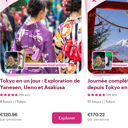
Choisissez votre local préféré
Choisissez 
Tokyo en un jour : Exploration de
Journée complè
Yanesen, Ueno et Asakusa
depuis Tokyo en
téléphérique, cro
269 avis
269 avis
et vues sur le Fuj
8 hours
|
|
Tokyo
10 hours
|
|
Tokyo
€120.96
€170.22
Explorer
par personne
par personne