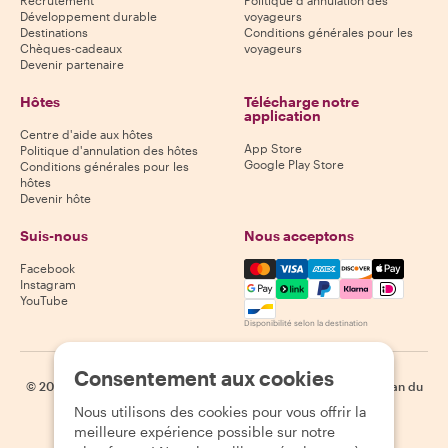
Développement durable
voyageurs
Destinations
Conditions générales pour les
Chèques-cadeaux
voyageurs
Devenir partenaire
Hôtes
Télécharge notre
application
Centre d'aide aux hôtes
App Store
Politique d'annulation des hôtes
Google Play Store
Conditions générales pour les
hôtes
Devenir hôte
Suis-nous
Nous acceptons
Mastercard, Visa, Amex, Di
Facebook
Instagram
YouTube
Disponibilité selon la destination
Consentement aux cookies
©
2026
Withlocals.com
|
Politique de confidentialité
|
Cookies
|
Plan du
site
Nous utilisons des cookies pour vous offrir la
meilleure expérience possible sur notre