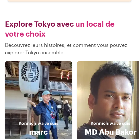
Explore Tokyo avec
un local de
votre choix
Découvrez leurs histoires, et comment vous pouvez
explorer Tokyo ensemble
Konnichiwa
Je suis
Konnichiwa
Je suis
marc
MD Abu Bakor