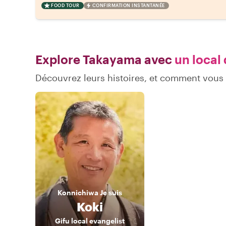
FOOD TOUR
CONFIRMATION INSTANTANÉE
Explore Takayama avec
un local 
Découvrez leurs histoires, et comment vou
Konnichiwa
Je suis
Koki
Gifu local evangelist