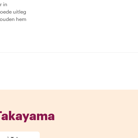
r in
oede uitleg
j zouden hem
 Takayama