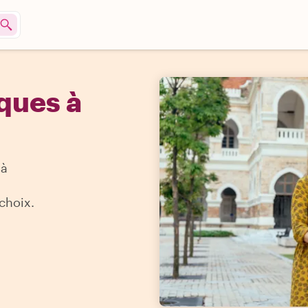
ques à
'à
choix.