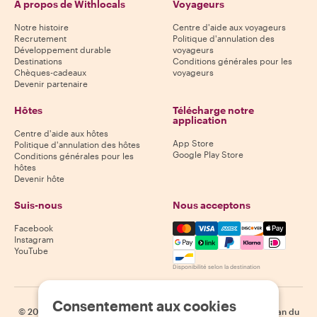
À propos de Withlocals
Voyageurs
Notre histoire
Centre d'aide aux voyageurs
Recrutement
Politique d'annulation des
Développement durable
voyageurs
Destinations
Conditions générales pour les
Chèques-cadeaux
voyageurs
Devenir partenaire
Hôtes
Télécharge notre
application
Centre d'aide aux hôtes
App Store
Politique d'annulation des hôtes
Google Play Store
Conditions générales pour les
hôtes
Devenir hôte
Suis-nous
Nous acceptons
Mastercard, Visa, Amex, Di
Facebook
Instagram
YouTube
Disponibilité selon la destination
Consentement aux cookies
©
2026
Withlocals.com
|
Politique de confidentialité
|
Cookies
|
Plan du