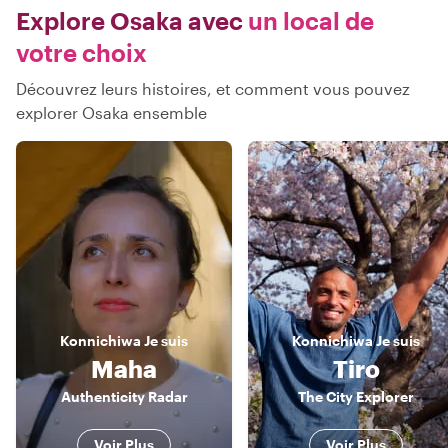
Explore Osaka avec
un local de
votre choix
Découvrez leurs histoires, et comment vous pouvez
explorer Osaka ensemble
Konnichiwa
Je suis
Konnichiwa
Je suis
Maha
Tiro
Authenticity Radar
The City Explorer
Voir Plus
Voir Plus