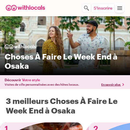
S'inscrire
Choses À Faire Le Week End à
Osaka
Découvrir
Votre style
Visites de ville personnalisées avec des hôtes locaux.
En savoir plus
3 meilleurs Choses À Faire Le
Week End à Osaka
1
2