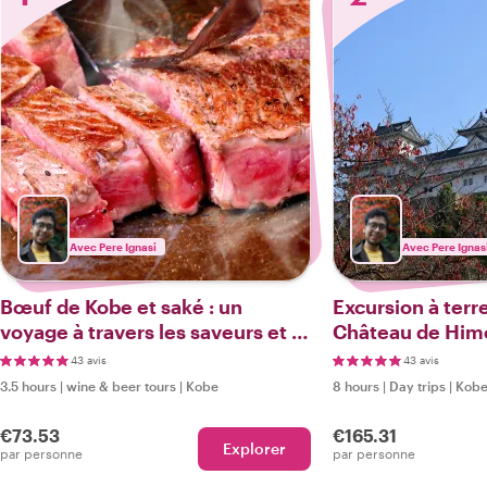
Avec Pere Ignasi
Avec Pere Ignas
Bœuf de Kobe et saké : un
Excursion à terre
voyage à travers les saveurs et la
Château de Himej
tradition
Kobe
43 avis
43 avis
3.5 hours
|
wine & beer tours
|
Kobe
8 hours
|
Day trips
|
Kob
€73.53
€165.31
Explorer
par personne
par personne