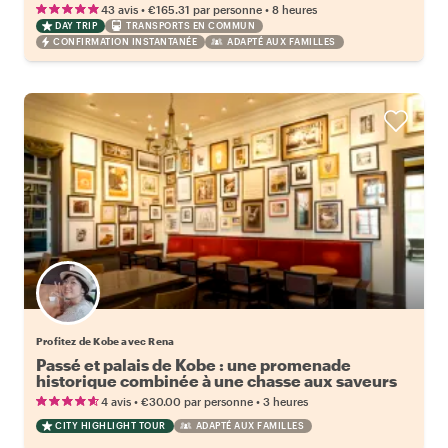
•
•
43 avis
€165.31
par personne
8 heures
DAY TRIP
TRANSPORTS EN COMMUN
CONFIRMATION INSTANTANÉE
ADAPTÉ AUX FAMILLES
Profitez de Kobe avec Rena
Passé et palais de Kobe : une promenade
historique combinée à une chasse aux saveurs
fraîches
•
•
4 avis
€30.00
par personne
3 heures
CITY HIGHLIGHT TOUR
ADAPTÉ AUX FAMILLES