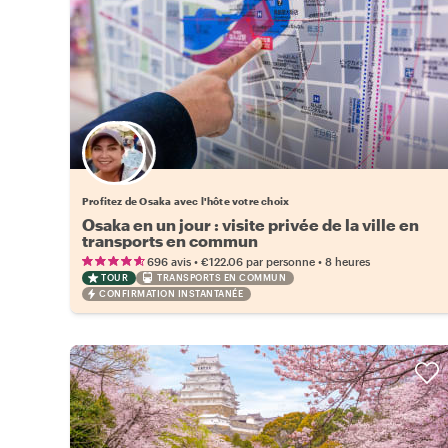
Choisissez votre local favori
Profitez de Osaka avec l'hôte votre choix
Osaka en un jour : visite privée de la ville en
transports en commun
•
•
696 avis
€122.06
par personne
8 heures
TOUR
TRANSPORTS EN COMMUN
CONFIRMATION INSTANTANÉE