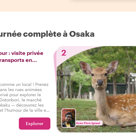
Journée complète à Osaka
2
ur : visite privée
 transports en
comme un local ! Prenez
 dans les rues animées
rivé pour explorer le
Dotonbori, le marché
nkaku — découvrez les
 et l'humour de la ville en
Explorer
Avec Pere Ignasi