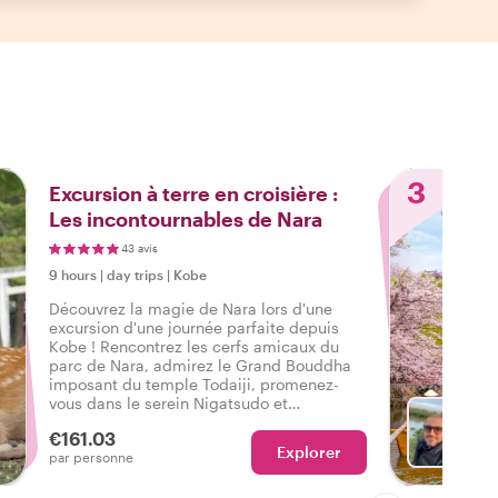
3
Excursion à terre en croisière :
Les incontournables de Nara
43 avis
9 hours
|
day trips
|
Kobe
Découvrez la magie de Nara lors d'une
excursion d'une journée parfaite depuis
Kobe ! Rencontrez les cerfs amicaux du
parc de Nara, admirez le Grand Bouddha
imposant du temple Todaiji, promenez-
vous dans le serein Nigatsudo et
imprégnez-vous de la beauté de Kasuga
€161.03
Taisha.
Explorer
Ch
par personne