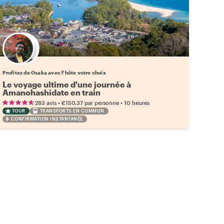
Choisissez votre local favori
Profitez de Osaka avec l'hôte votre choix
Le voyage ultime d'une journée à
Amanohashidate en train
•
•
283 avis
€150.37
par personne
10 heures
TOUR
TRANSPORTS EN COMMUN
CONFIRMATION INSTANTANÉE