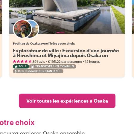
Choisissez votre local favori
Profitez de Osaka avec l'hôte votre choix
Explorateur de ville : Excursion d'une journée
à Hiroshima et Miyajima depuis Osaka en
Shinkansen
•
•
391 avis
€195.22
par personne
12 heures
TOUR
TRANSPORTS EN COMMUN
CONFIRMATION INSTANTANÉE
Voir toutes les expériences à Osaka
otre choix
s pouvez explorer Osaka ensemble