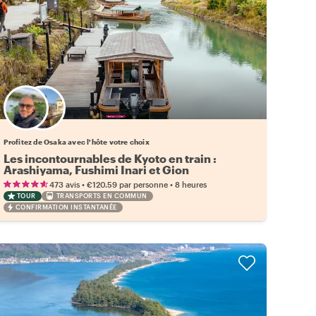
Choisissez votre local favori
Profitez de Osaka avec l'hôte votre choix
Les incontournables de Kyoto en train :
Arashiyama, Fushimi Inari et Gion
•
•
473 avis
€120.59
par personne
8 heures
TOUR
TRANSPORTS EN COMMUN
CONFIRMATION INSTANTANÉE