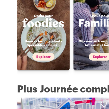
Osaka pour
Osaka pou
Dîners chez l'habitant •
Chasses au trésor 
Spécialités locales
...
Artisanat • Cou
Explorer
Explorer
Plus Journée compl