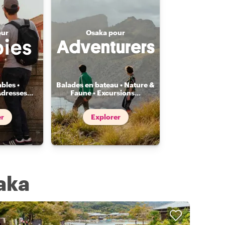
our
Osaka pour
bles •
Balades en bateau • Nature &
Adresses
...
Faune • Excursions
...
er
Explorer
aka