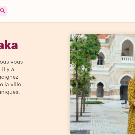
saka
vous vous
il y a
ejoignez
 la ville
uniques.