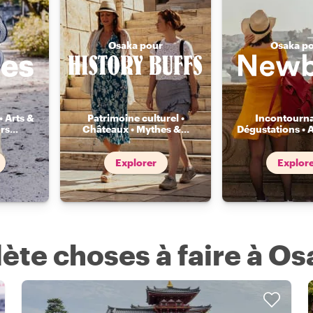
r
Osaka pour
Osaka p
• Arts &
Patrimoine culturel •
Incontourna
rs
...
Châteaux • Mythes &
...
Dégustations • 
Explorer
Explor
ète choses à faire à Os