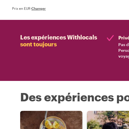
Prix en EUR
·
Changer
Les expériences Withlocals
Priv
sont toujours
Pas d
Perso
voyag
Des expériences po