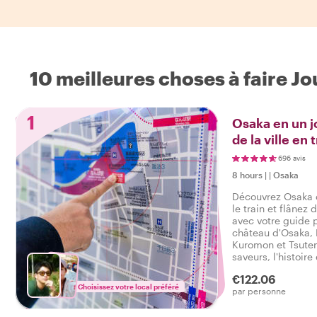
10 meilleures choses à faire 
1
Osaka en un jo
de la ville en
commun
696 avis
8 hours
|
|
Osaka
Découvrez Osaka 
le train et flânez
avec votre guide p
château d'Osaka, 
Kuromon et Tsute
saveurs, l'histoire
chemin.
€122.06
Choisissez votre local préféré
par personne