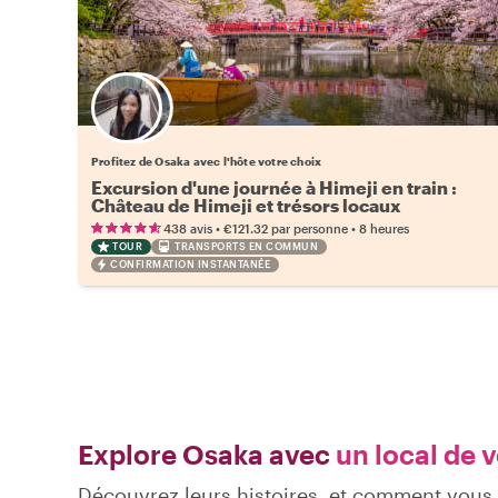
Choisissez votre local favori
Profitez de Osaka avec l'hôte votre choix
Excursion d'une journée à Himeji en train :
Château de Himeji et trésors locaux
•
•
438 avis
€121.32
par personne
8 heures
TOUR
TRANSPORTS EN COMMUN
CONFIRMATION INSTANTANÉE
Explore Osaka avec
un local de v
Découvrez leurs histoires, et comment vou