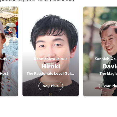
 suis
Konnichiwa
Je suis
Konnichiwa
Hiroki
Davi
 Host
The Passionate Local Guide
The Magi
Voir Plus
Voir Pl