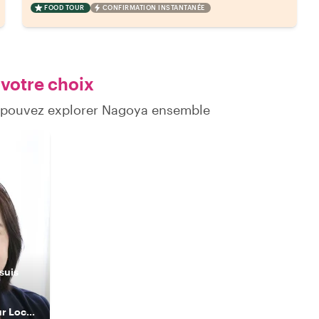
FOOD TOUR
CONFIRMATION INSTANTANÉE
 votre choix
s pouvez explorer Nagoya ensemble
 suis
Nagoya Native: Your Local Food & Shopping Guide