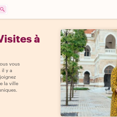
isites à
vous vous
il y a
ejoignez
 la ville
uniques.