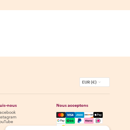
EUR (€)
uis-nous
Nous acceptons
acebook
Mastercard, Visa, Amex, Discover,
nstagram
ouTube