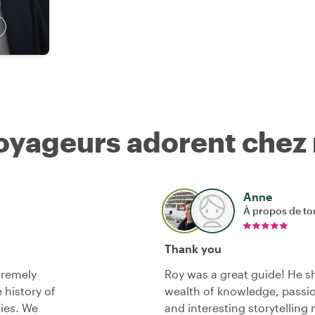
voyageurs adorent chez
Anne
À propos de to
Thank you
tremely
Roy was a great guide! He 
 history of
wealth of knowledge, passio
ties. We
and interesting storytelling