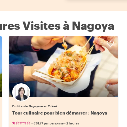
ures Visites à Nagoya
Profitez de Nagoya avec Yukari
Tour culinaire pour bien démarrer : Nagoya
•
•
€61.77
par personne
2 heures