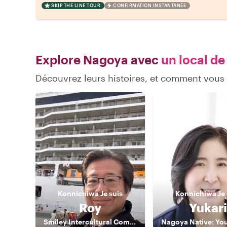
SKIP THE LINE TOUR
CONFIRMATION INSTANTANÉE
Explore Nagoya avec
un local de
Découvrez leurs histoires, et comment vou
Konnichiwa
Je suis
Konnichiwa
Je
Roy
Yukari
Smiley Intercultural Communicator