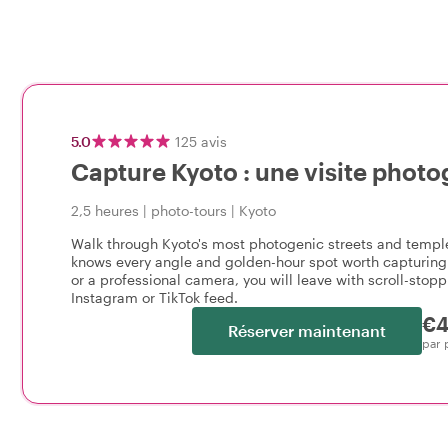
5.0
125
avis
Capture Kyoto : une visite photo
2,5 heures
|
photo-tours
|
Kyoto
Walk through Kyoto's most photogenic streets and temple
knows every angle and golden-hour spot worth capturing
or a professional camera, you will leave with scroll-stopp
Instagram or TikTok feed.
€4
Réserver maintenant
par 