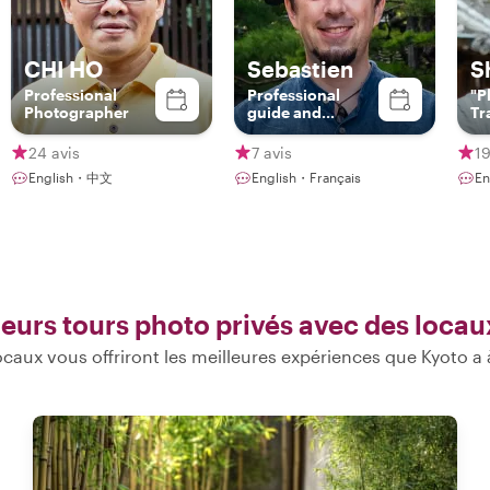
CHI HO
Sebastien
S
Professional
Professional
"P
Photographer
guide and
Tr
Bamboo Flute
Player
24 avis
7 avis
19
English・中文
English・Français
En
leurs tours photo privés avec des locau
caux vous offriront les meilleures expériences que Kyoto a à