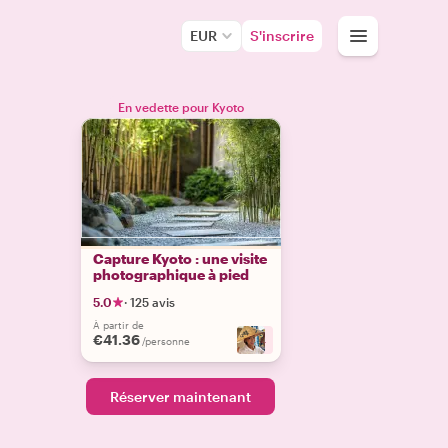
EUR
S'inscrire
En vedette pour Kyoto
Capture Kyoto : une visite
photographique à pied
5.0
·
125 avis
À partir de
€41.36
+
4
/personne
Réserver maintenant