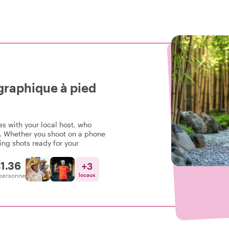
graphique à pied
s with your local host, who
. Whether you shoot on a phone
ing shots ready for your
1.36
+
3
personne
locaux