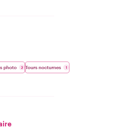
s photo
Tours nocturnes
2
1
aire