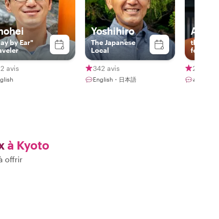
hohei
Yoshihiro
Ahme
lay by Ear"
The Japanese
the expe
aveler
Local
foreign 
2 avis
342 avis
23 avis
glish
English・日本語
عربية
x
à Kyoto
 offrir