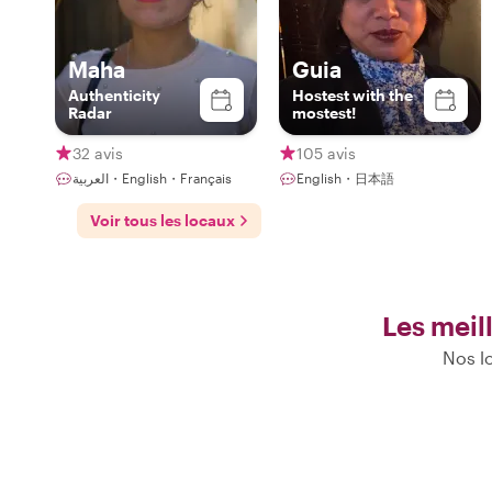
Maha
Guia
Authenticity
Hostest with the
Radar
mostest!
32 avis
105 avis
العربية・English・Français
English・日本語
Voir tous les locaux
Les meil
Nos lo