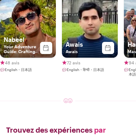
Nabeel
Awais
Ha
Your Adventure
Guide: Crafting
Awais
Mas
Unforgettable
Experiences in
48 avis
72 avis
94 
Hiroshima:)
English・日本語
English・हिन्दी・日本語
Eng
本語
Trouvez des expériences
par