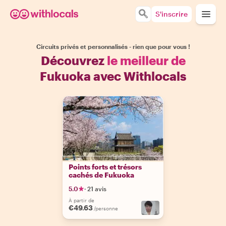
S'inscrire
Circuits privés et personnalisés - rien que pour vous !
Découvrez
le meilleur de
Fukuoka avec Withlocals
Points forts et trésors
cachés de Fukuoka
5.0
·
21 avis
À partir de
€49.63
/personne