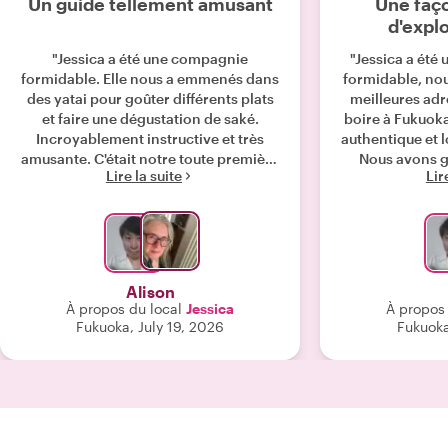
Un guide tellement amusant
Une faço
d'expl
"Jessica a été une compagnie
"Jessica a été
formidable. Elle nous a emmenés dans
formidable, nou
des yatai pour goûter différents plats
meilleures ad
et faire une dégustation de saké.
boire à Fukuoka
Incroyablement instructive et très
authentique et l
amusante. C'était notre toute première
Nous avons g
Lire la suite
Lir
soirée au Japon et nous n'aurions pas
locales, en no
pu être entre de meilleures mains."
dans des rest
échoppes le lon
une soirée
recommande vi
excursion avec 
Alison
par
À propos du local
Jessica
À propos 
Fukuoka, July 19, 2026
Fukuoka