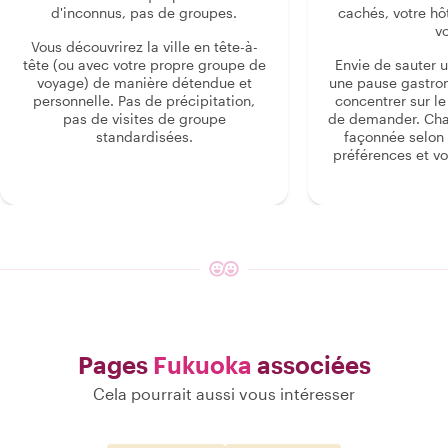
d'inconnus, pas de groupes.
cachés, votre hô
v
Vous découvrirez la ville en tête-à-
tête (ou avec votre propre groupe de
Envie de sauter 
voyage) de manière détendue et
une pause gastro
personnelle. Pas de précipitation,
concentrer sur le s
pas de visites de groupe
de demander. Cha
standardisées.
façonnée selon 
préférences et vo
Pages
Fukuoka
associées
Cela pourrait aussi vous intéresser