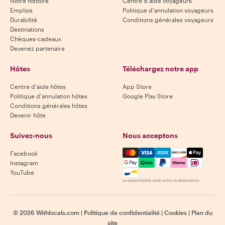
Notre histoire
Centre d'aide voyageurs
Emplois
Politique d'annulation voyageurs
Durabilité
Conditions générales voyageurs
Destinations
Chèques-cadeaux
Devenez partenaire
Hôtes
Téléchargez notre app
Centre d'aide hôtes
App Store
Politique d'annulation hôtes
Google Play Store
Conditions générales hôtes
Devenir hôte
Suivez-nous
Nous acceptons
Mastercard, Visa, Amex, Di
Facebook
Instagram
YouTube
La disponibilité varie selon la destination
©
2026
Withlocals.com
|
Politique de confidentialité
|
Cookies
|
Plan du
site