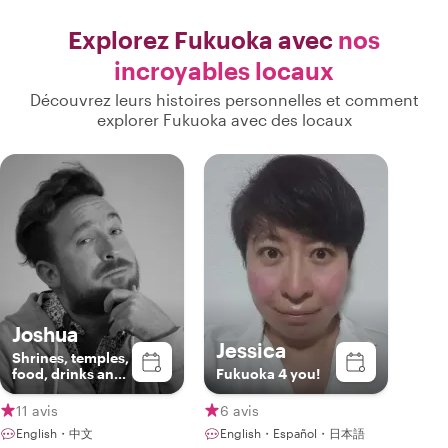
Explorez Fukuoka avec
nos
incroyables locaux
Découvrez leurs histoires personnelles et comment
explorer Fukuoka avec des locaux
Joshua
Jessica
Shrines, temples,
food, drinks and
Fukuoka 4 you!
music!
11 avis
6 avis
English・中文
English・Español・日本語