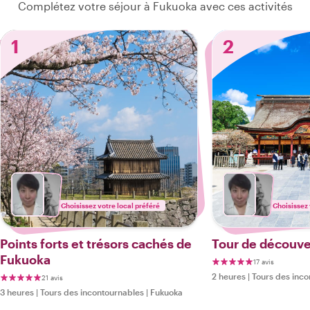
Complétez votre séjour à Fukuoka avec ces activités
1
2
Choisissez votre local préféré
Choisissez 
Points forts et trésors cachés de
Tour de découve
Fukuoka
17 avis
2 heures
|
Tours des inco
21 avis
3 heures
|
Tours des incontournables
|
Fukuoka