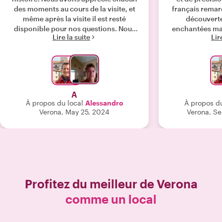
des moments au cours de la visite, et
français remarq
même après la visite il est resté
découverte 
disponible pour nos questions. Nous
enchantées ma f
Lire la suite
Lir
l'avons déjà recommandé à des gens
sommes recon
que nous avons connu pendant
avoir aussi 
d’autres tours! "
endroits typ
bonne cuisine lo
de parcourir 
nous aurions
A
journée avec 
À propos du local
Alessandro
À propos du
encore davantag
Verona, May 25, 2024
Verona, S
et notre ba
vraiment
Profitez du meilleur de
Verona
comme un local