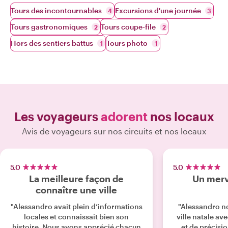
Tours des incontournables
Excursions d'une journée
4
3
Tours gastronomiques
Tours coupe-file
2
2
Hors des sentiers battus
Tours photo
1
1
Les voyageurs
adorent
nos locaux
Avis de voyageurs sur nos circuits et nos locaux
5.0
5.0
La meilleure façon de
Un merv
connaître une ville
"Alessandro avait plein d’informations
"Alessandro no
locales et connaissait bien son
ville natale av
histoire. Nous avons apprécié chacun
et de précisi