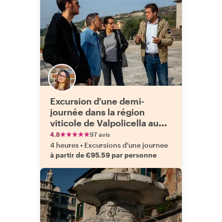
Excursion d'une demi-
journée dans la région
viticole de Valpolicella au
départ de Vérone
4.8
97 avis
4 heures
•
Excursions d'une journee
à partir de €95.59 par personne