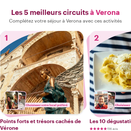
Les 5 meilleurs circuits
à Verona
Complétez votre séjour à Verona avec ces activités
1
2
Choisissez votre local préféré
Choisissez 
Points forts et trésors cachés de
Les 10 dégustat
Vérone
156 avis