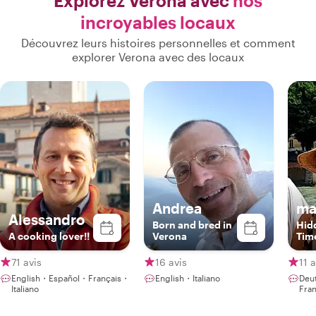
Explorez Verona avec
nos
incroyables locaux
Découvrez leurs histoires personnelles et comment
explorer Verona avec des locaux
Andrea
ma
Alessandro
Born and bred in
Hid
A cooking lover!!
Verona
Time
71 avis
16 avis
11 a
English・Español・Français・
English・Italiano
Deu
Italiano
Fran