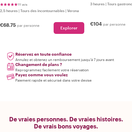
3 heures
|
Tours gastron
111 avis
2,5 heures
|
Tours des incontournables
|
Verona
€104
€68.75
par personne
par personne
Explorer
Réservez en toute confiance
Annulez et obtenez un remboursement jusqu'à 7 jours avant
Changement de plans ?
Reprogrammez facilement votre réservation
Payez comme vous voulez
Paiement rapide et sécurisé dans votre devise
De vraies personnes. De vraies histoires.
De vrais bons voyages.