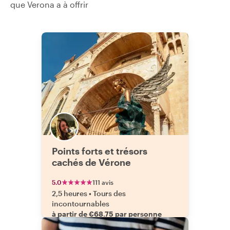
que Verona a à offrir
Points forts et trésors
cachés de Vérone
5.0
111 avis
2,5 heures
•
Tours des
incontournables
à partir de €68.75 par personne