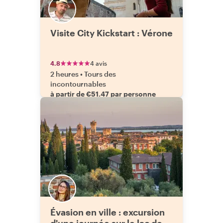
Visite City Kickstart : Vérone
4.8
4 avis
2 heures
•
Tours des
incontournables
à partir de €51.47 par personne
Évasion en ville : excursion