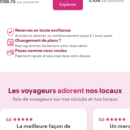
€104
€68.75
par personne
par personne
Explorer
Réservez en toute confiance
Annulez et obtenez un remboursement jusqu'à 7 jours avant
Changement de plans ?
Reprogrammez facilement votre réservation
Payez comme vous voulez
Paiement rapide et sécurisé dans votre devise
Les voyageurs
adorent
nos locaux
Avis de voyageurs sur nos circuits et nos locaux
5.0
5.0
La meilleure façon de
Un merv