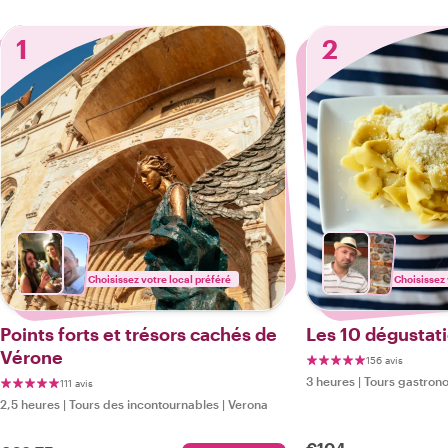
1
2
Choisissez votre local préféré
Choisissez 
Points forts et trésors cachés de
Les 10 dégustat
Vérone
156 avis
3 heures
|
Tours gastron
111 avis
2,5 heures
|
Tours des incontournables
|
Verona