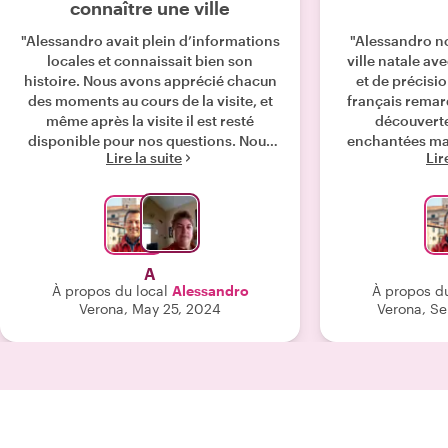
connaître une ville
"Alessandro avait plein d’informations
"Alessandro no
locales et connaissait bien son
ville natale av
histoire. Nous avons apprécié chacun
et de précisi
des moments au cours de la visite, et
français remarq
même après la visite il est resté
découverte 
disponible pour nos questions. Nous
enchantées ma f
Lire la suite
Lir
l'avons déjà recommandé à des gens
sommes recon
que nous avons connu pendant
avoir aussi 
d’autres tours! "
endroits typ
bonne cuisine lo
de parcourir 
nous aurions
A
journée avec 
À propos du local
Alessandro
À propos du
encore davantag
Verona, May 25, 2024
Verona, S
et notre ba
vraiment