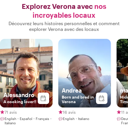
Explorez Verona avec
nos
incroyables locaux
Découvrez leurs histoires personnelles et comment
explorer Verona avec des locaux
Andrea
ma
Alessandro
Born and bred in
Hid
A cooking lover!!
Verona
Time
71 avis
16 avis
11 a
English・Español・Français・
English・Italiano
Deu
Italiano
Fran