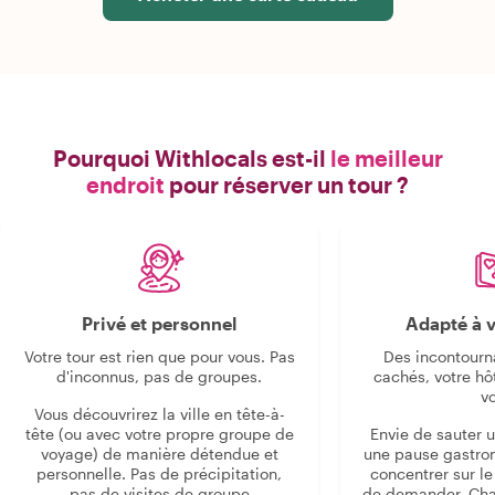
Pourquoi Withlocals est-il
le meilleur
endroit
pour réserver un tour ?
Privé et personnel
Adapté à v
Votre tour est rien que pour vous. Pas
Des incontourn
d'inconnus, pas de groupes.
cachés, votre hô
v
Vous découvrirez la ville en tête-à-
tête (ou avec votre propre groupe de
Envie de sauter 
voyage) de manière détendue et
une pause gastro
personnelle. Pas de précipitation,
concentrer sur le s
pas de visites de groupe
de demander. Cha