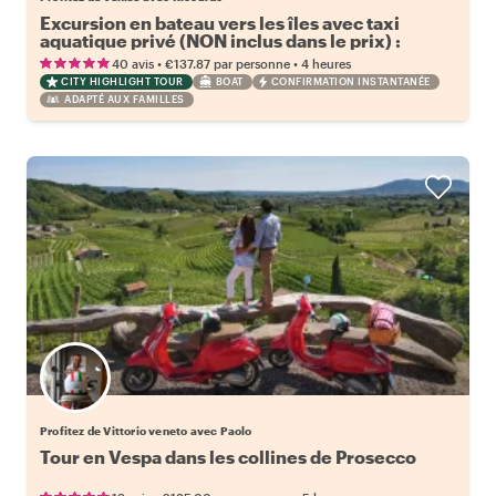
Excursion en bateau vers les îles avec taxi
aquatique privé (NON inclus dans le prix) :
Murano Glass Factory et Burano
•
•
40 avis
€137.87
par personne
4 heures
CITY HIGHLIGHT TOUR
BOAT
CONFIRMATION INSTANTANÉE
ADAPTÉ AUX FAMILLES
Profitez de Vittorio veneto avec Paolo
Tour en Vespa dans les collines de Prosecco