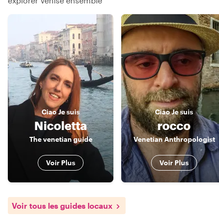
explorer Venise ensemble
Ciao
Je suis
Ciao
Je suis
Nicoletta
rocco
The venetian guide
Venetian Anthropologist
Voir Plus
Voir Plus
Voir tous les guides locaux