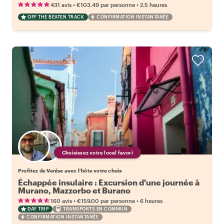
•
•
431 avis
€103.49
par personne
2.5 heures
OFF THE BEATEN TRACK
CONFIRMATION INSTANTANÉE
Choisissez votre local favori
Profitez de Venise avec l'hôte votre choix
Échappée insulaire : Excursion d'une journée à
Murano, Mazzorbo et Burano
•
•
160 avis
€159.00
par personne
6 heures
DAY TRIP
TRANSPORTS EN COMMUN
CONFIRMATION INSTANTANÉE