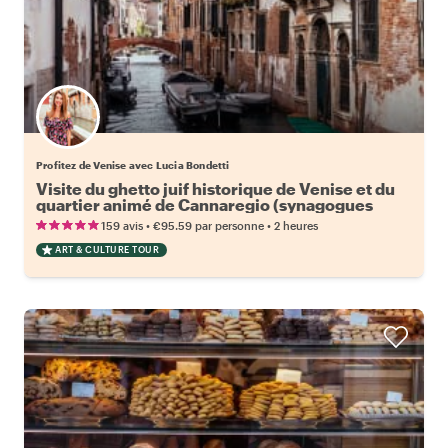
Profitez de Venise avec Lucia Bondetti
Visite du ghetto juif historique de Venise et du
quartier animé de Cannaregio (synagogues
supplémentaires)
•
•
159 avis
€95.59
par personne
2 heures
ART & CULTURE TOUR