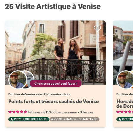
25 Visite Artistique à Venise
Choisissez votre local favori
Profitez de Venise avec l'hôte votre choix
Profitez de
Points forts et trésors cachés de Venise
Hors de
de Dor
•
•
426 avis
€110.66
par personne
3 heures
CITY HIGHLIGHT TOUR
CONFIRMATION INSTANTANÉE
OFF TH