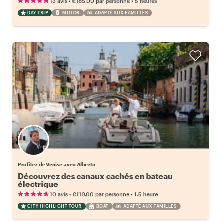
•
•
13 avis
€185.00
par personne
5 heures
DAY TRIP
MOTOR
ADAPTÉ AUX FAMILLES
Profitez de Venise avec Alberto
Découvrez des canaux cachés en bateau
électrique
•
•
10 avis
€110.00
par personne
1.5 heure
CITY HIGHLIGHT TOUR
BOAT
ADAPTÉ AUX FAMILLES