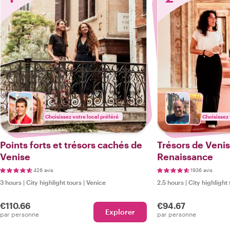
Choisissez votre local préféré
Choisissez 
Points forts et trésors cachés de
Trésors de Venise
Venise
Renaissance
426 avis
1936 avis
3 hours
|
City highlight tours
|
Venice
2.5 hours
|
City highlight 
€110.66
€94.67
Explorer
par personne
par personne