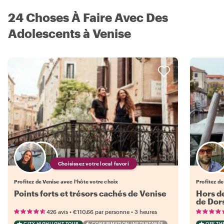
24 Choses À Faire Avec Des
Adolescents à Venise
Choisissez votre local favori
Profitez de Venise avec l'hôte votre choix
Profitez de
Points forts et trésors cachés de Venise
Hors de
de Dor
•
•
426 avis
€110.66
par personne
3 heures
CITY HIGHLIGHT TOUR
CONFIRMATION INSTANTANÉE
OFF TH