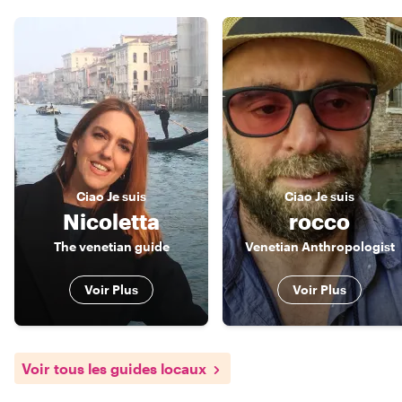
Ciao
Je suis
Ciao
Je suis
Nicoletta
rocco
The venetian guide
Venetian Anthropologist
Voir Plus
Voir Plus
Voir tous les guides locaux