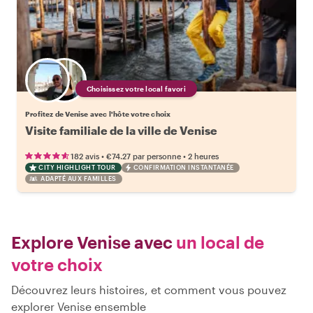
Choisissez votre local favori
Profitez de Venise avec l'hôte votre choix
Visite familiale de la ville de Venise
•
•
182 avis
€74.27
par personne
2 heures
CITY HIGHLIGHT TOUR
CONFIRMATION INSTANTANÉE
ADAPTÉ AUX FAMILLES
Explore Venise avec
un local de
votre choix
Découvrez leurs histoires, et comment vous pouvez
explorer Venise ensemble