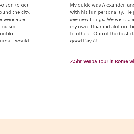
yo son to get
My guide was Alexander, an
ound the city.
with his fun personality. He
we were able
see new things. We went pla
 missed.
my own. I learned alot on t
rouble-
to others. One of the best d
res. I would
good Day A!
2.5hr Vespa Tour in Rome wi