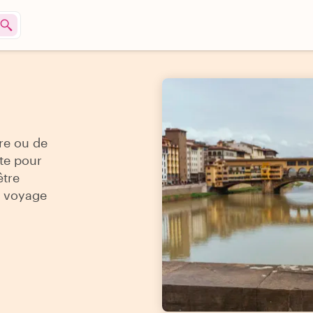
re ou de
ite pour
être
e voyage