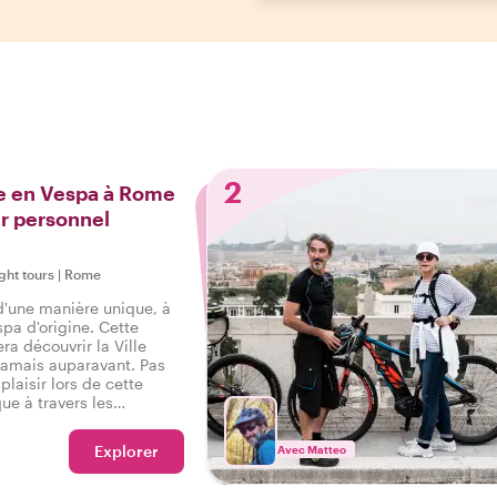
2
de en Vespa à Rome
r personnel
ight tours
|
Rome
'une manière unique, à
spa d'origine. Cette
ra découvrir la Ville
jamais auparavant. Pas
 plaisir lors de cette
e à travers les
 de Rome. Nous sommes
 passionnés par les
Explorer
Avec Matteo
 nous partagerons notre
 !