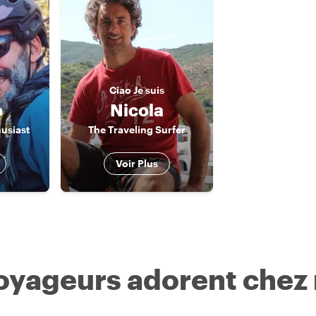
s
Ciao
Je suis
o
Nicola
usiast
The Traveling Surfer
Voir Plus
voyageurs adorent chez