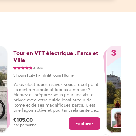
3
Tour en VTT électrique : Parcs et
Ville
37 avis
3 hours
|
city highlight tours
|
Rome
Vélos électriques : savez-vous à quel point
ils sont amusants et faciles à manier ?
Montez et préparez-vous pour une visite
privée avec votre guide local autour de
Rome et de ses magnifiques parcs. C'est
une façon active et pourtant relaxante de
découvrir Rome sous un angle différent :
€105.00
de superbes parcs, des pistes cyclables et
Explorer
Avec N
par personne
la ville vous attendent !