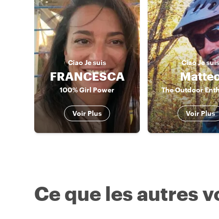
Ciao
Je suis
Ciao
Je sui
FRANCESCA
Matte
100% Girl Power
The Outdoor Enth
Voir Plus
Voir Plus
Ce que les autres 