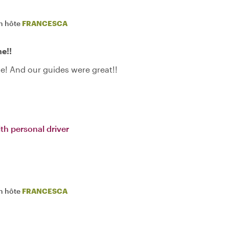
n hôte
FRANCESCA
e!!
me! And our guides were great!!
th personal driver
n hôte
FRANCESCA