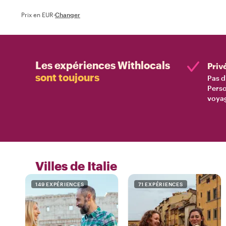
Prix en EUR
·
Changer
Les expériences Withlocals
Priv
sont toujours
Pas d
Perso
voyag
Villes de Italie
149 EXPÉRIENCES
71 EXPÉRIENCES