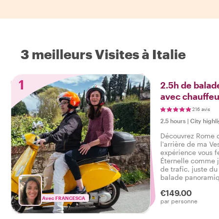
3 meilleurs Visites à Italie
1
2.5h de bala
avec chauffeu
216 avis
2.5 hours
|
City highl
Découvrez Rome d
l'arrière de ma Ve
expérience vous fe
Éternelle comme 
de trafic, juste du
balade panoramiqu
principaux sites
€149.00
une équipe d'amis
Avec FRANCESCA
par personne
Vespas vintage et
passion avec vous