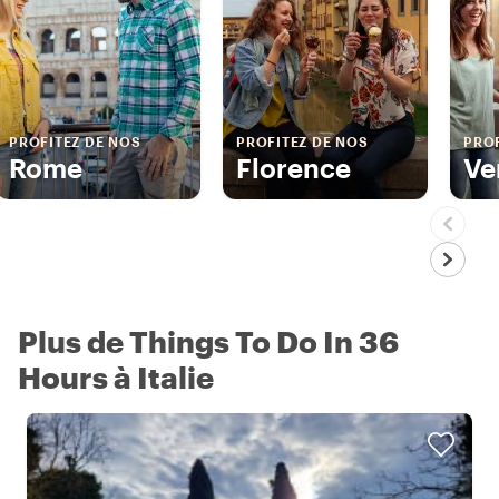
PROFITEZ DE NOS
PROFITEZ DE NOS
PROF
Rome
Florence
Ve
Plus de Things To Do In 36
Hours à Italie