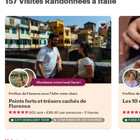
157 Visites Randonnées à Italie
Choisissez votre local favori
Profitez de Florence avec l'hôte votre choix
Profitez de
Points forts et trésors cachés de
Les 10
Florence
•
•
605 avis
€86.40
par personne
3 heures
CITY HIGHLIGHT TOUR
CONFIRMATION INSTANTANÉE
FOOD 