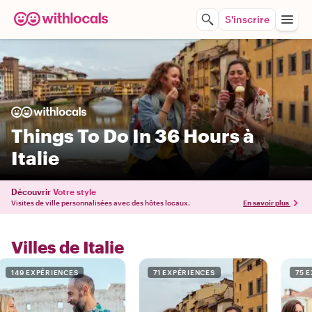
S'inscrire
Things To Do In 36 Hours à
Italie
Découvrir
Votre style
Visites de ville personnalisées avec des hôtes locaux.
En savoir plus
Villes de Italie
149 EXPÉRIENCES
71 EXPÉRIENCES
75 