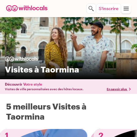
S'inscrire
Visites à Taormina
Découvrir
Votre style
Visites de ville personnalisées avec des hôtes locaux.
En savoir plus
5 meilleurs Visites à
Taormina
1
2