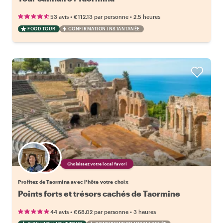
•
•
53 avis
€112.13
par personne
2.5 heures
FOOD TOUR
CONFIRMATION INSTANTANÉE
Choisissez votre local favori
Profitez de Taormina avec l'hôte votre choix
Points forts et trésors cachés de Taormine
•
•
44 avis
€68.02
par personne
3 heures