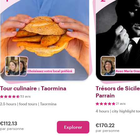
Choisissez votre local préféré
Avec Maria Gra
Tour culinaire : Taormina
Trésors de Sicile
Parrain
53 avis
2.5 hours
|
food tours
|
Taormina
21 avis
4 hours
|
city highlight t
€112.13
€170.22
Explorer
par personne
par personne