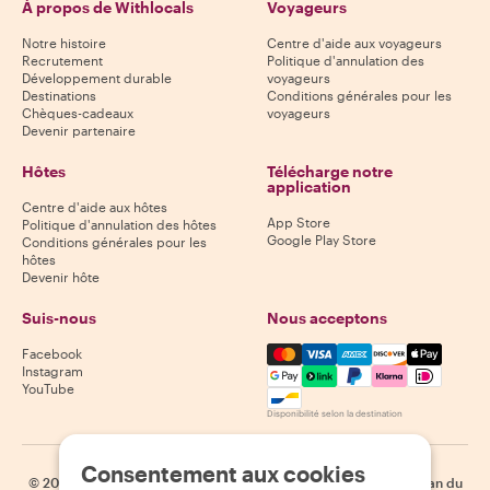
À propos de Withlocals
Voyageurs
Notre histoire
Centre d'aide aux voyageurs
Recrutement
Politique d'annulation des
Développement durable
voyageurs
Destinations
Conditions générales pour les
Chèques-cadeaux
voyageurs
Devenir partenaire
Hôtes
Télécharge notre
application
Centre d'aide aux hôtes
App Store
Politique d'annulation des hôtes
Google Play Store
Conditions générales pour les
hôtes
Devenir hôte
Suis-nous
Nous acceptons
Mastercard, Visa, Amex, Di
Facebook
Instagram
YouTube
Disponibilité selon la destination
Consentement aux cookies
©
2026
Withlocals.com
|
Politique de confidentialité
|
Cookies
|
Plan du