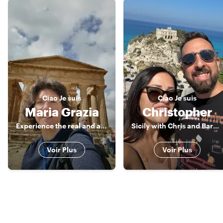
Ciao
Je suis
Ciao
Je suis
Maria Grazia
Christopher
Experience the real and authentic Sicily
Sicily with Chris and Barbara, a real locals!
Voir Plus
Voir Plus