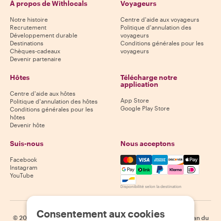
À propos de Withlocals
Voyageurs
Notre histoire
Centre d'aide aux voyageurs
Recrutement
Politique d'annulation des
Développement durable
voyageurs
Destinations
Conditions générales pour les
Chèques-cadeaux
voyageurs
Devenir partenaire
Hôtes
Télécharge notre
application
Centre d'aide aux hôtes
App Store
Politique d'annulation des hôtes
Google Play Store
Conditions générales pour les
hôtes
Devenir hôte
Suis-nous
Nous acceptons
Mastercard, Visa, Amex, Di
Facebook
Instagram
YouTube
Disponibilité selon la destination
Consentement aux cookies
©
2026
Withlocals.com
|
Politique de confidentialité
|
Cookies
|
Plan du