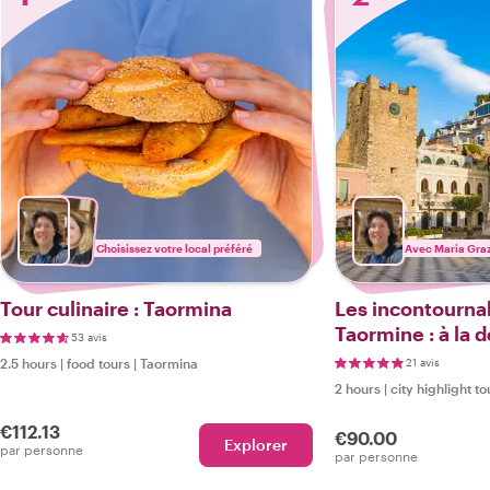
Choisissez votre local préféré
Avec Maria Gra
Tour culinaire : Taormina
Les incontourna
Taormine : à la 
53 avis
Perle de la mer 
2.5 hours
|
food tours
|
Taormina
21 avis
2 hours
|
city highlight to
€112.13
€90.00
Explorer
par personne
par personne