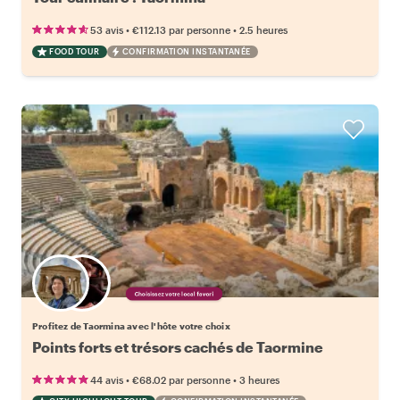
•
•
53 avis
€112.13
par personne
2.5 heures
FOOD TOUR
CONFIRMATION INSTANTANÉE
Choisissez votre local favori
Profitez de Taormina avec l'hôte votre choix
Points forts et trésors cachés de Taormine
•
•
44 avis
€68.02
par personne
3 heures