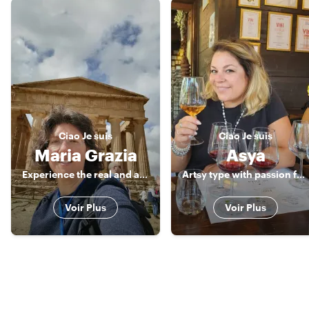
Ciao
Je suis
Ciao
Je suis
Maria Grazia
Asya
Experience the real and authentic Sicily
Artsy type with passion for history and food
Voir Plus
Voir Plus