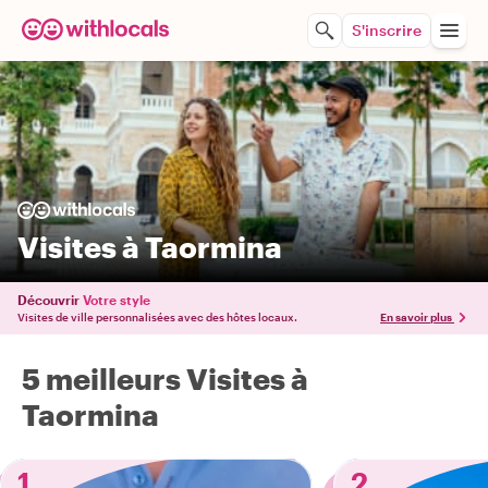
S'inscrire
Visites à Taormina
Découvrir
Votre style
Visites de ville personnalisées avec des hôtes locaux.
En savoir plus
5 meilleurs Visites à
Taormina
1
2