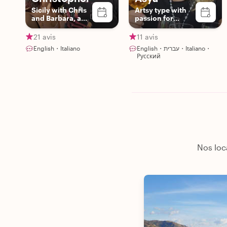
Sicily with Chris
Artsy type with
and Barbara, a
passion for
real locals!
history and food
21 avis
11 avis
English・Italiano
English・עברית・Italiano・
Русский
Nos loc