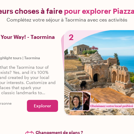
eurs choses à faire
pour explorer Piazza
Complétez votre séjour à Taormina avec ces activités
2
 Your Way! - Taormina
s
ighlight tours
|
Taormina
that the Taormina tour of
xists? Yes, and it’s 100%
and created by your local
our interests. Customize and
laces that spark your
m classic landmarks to
walks - your wishes are our
ersonne
Explorer
Choisissez votre local préféré
Changement de plans ?