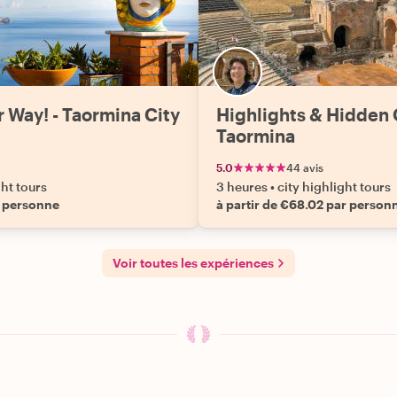
r Way! - Taormina City
Highlights & Hidden
Taormina
5.0
44 avis
ght tours
3 heures
•
city highlight tours
r personne
à partir de €68.02 par person
Voir toutes les expériences