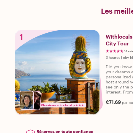
Les meill
1
Withlocals
City Tour
44 avi
3 heures
|
city h
Did you know 
your dreams e
personalized 
host around y
see only the p
interest. Fro
neighborhood 
€71.69
command!
par p
Choisissez votre local préféré
Réservez en toute confiance