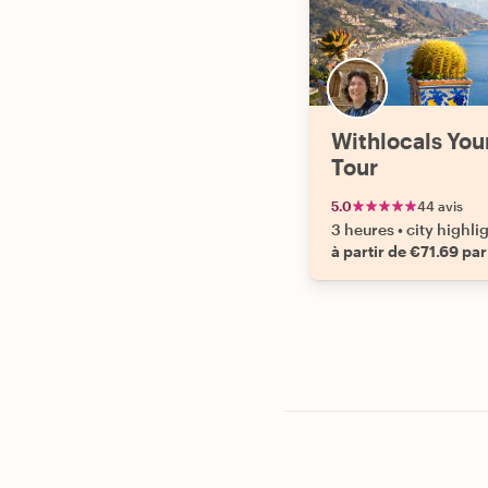
Withlocals You
Tour
5.0
44 avis
3 heures
•
city highli
à partir de €71.69 pa