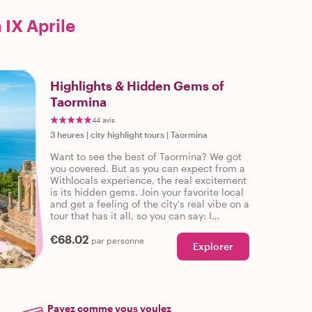
 IX Aprile
Highlights & Hidden Gems of
Taormina
44 avis
3 heures
|
city highlight tours
|
Taormina
Want to see the best of Taormina? We got
you covered. But as you can expect from a
Withlocals experience, the real excitement
is its hidden gems. Join your favorite local
and get a feeling of the city's real vibe on a
tour that has it all, so you can say: I
experienced the real Taormina!
€68.02
par personne
Explorer
Payez comme vous voulez