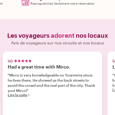
nt
Reprogrammez facilement votre réservation
Les voyageurs
adorent
nos locaux
Avis de voyageurs sur nos circuits et nos locaux
5.0
5
Had a great time with Mirco.
L
"Mirco is very knowledgeable on Tourminia since
"
he lives there. He showed us the back streets to
h
avoid the crowd and the real part of the city. Thank
h
L
you! Mirco!"
Lire la suite