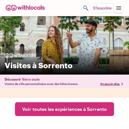
S'inscrire
Visites à Sorrento
Découvrir
Votre style
Visites de ville personnalisées avec des hôtes locaux.
En savoir plus
Voir toutes les expériences à Sorrento