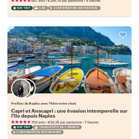
•
•
667 avis
€295.74
par personne
8 heures
DAY TRIP
CAR
CONFIRMATION INSTANTANÉE
Choisissez votre local favori
Profitez de Naples avec l'hôte votre choix
Capri et Anacapri : une évasion intemporelle sur
l'île depuis Naples
•
•
702 avis
€92.28
par personne
7 heures
DAY TRIP
TRANSPORTS EN COMMUN
CONFIRMATION INSTANTANÉE