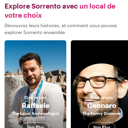
Explore Sorrento avec
un local de
votre choix
Découvrez leurs histoires, et comment vous pouvez
explorer Sorrento ensemble
Ciao
Je suis
Ciao
Je suis
Raffaele
Gennaro
The Local Archaeologist
The Funny Discover
Voir Plus
Voir Plus