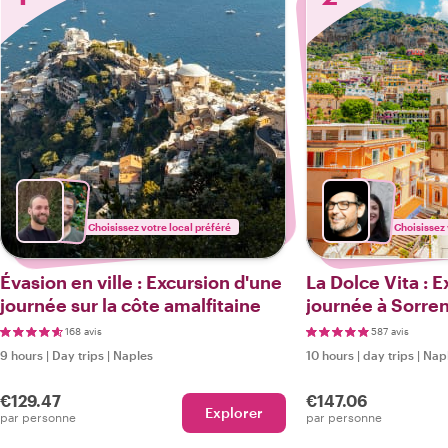
Choisissez votre local préféré
Choisissez 
Évasion en ville : Excursion d'une
La Dolce Vita : 
journée sur la côte amalfitaine
journée à Sorren
Amalfi
168 avis
587 avis
9 hours
|
Day trips
|
Naples
10 hours
|
day trips
|
Nap
€129.47
€147.06
Explorer
par personne
par personne