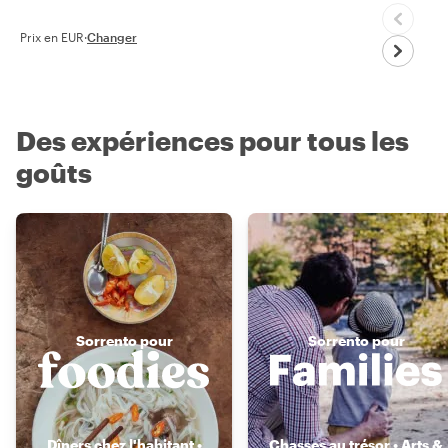
Prix en EUR
·
Changer
Des expériences pour tous les
goûts
Sorrento pour
Sorrento pour
Dîners chez l'habitant •
Chasses au trésor • Arts &