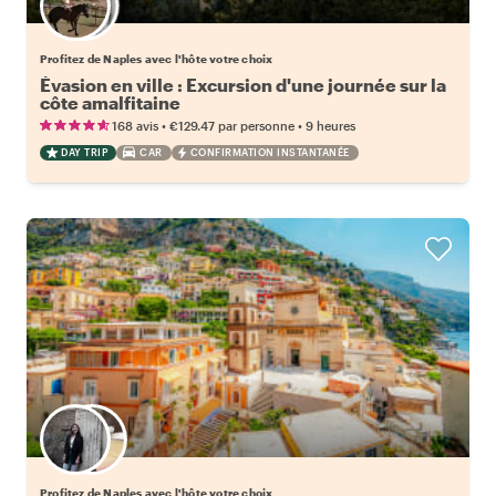
Choisissez votre local favori
Profitez de Naples avec l'hôte votre choix
Évasion en ville : Excursion d'une journée sur la
côte amalfitaine
•
•
168 avis
€129.47
par personne
9 heures
DAY TRIP
CAR
CONFIRMATION INSTANTANÉE
Choisissez votre local favori
Profitez de Naples avec l'hôte votre choix