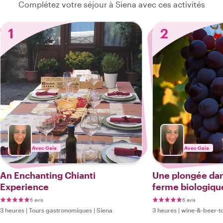
Complétez votre séjour à Siena avec ces activités
1
2
Avec Gaia
Avec Gaia
An Enchanting Chianti
Une plongée dan
Experience
ferme biologiqu
6 avis
6 avis
3 heures
|
Tours gastronomiques
|
Siena
3 heures
|
wine-&-beer-t