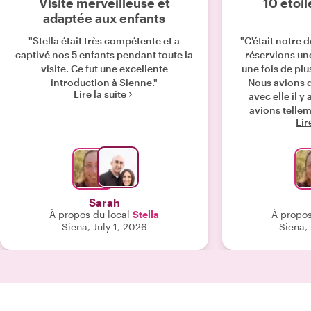
Visite merveilleuse et
10 étoil
adaptée aux enfants
"Stella était très compétente et a
"C'était notre 
captivé nos 5 enfants pendant toute la
réservions une 
visite. Ce fut une excellente
une fois de plu
introduction à Sienne."
Nous avions d
Lire la suite
avec elle il y
avions telle
Lir
savions que no
nouveau ave
reviendrions a
famille. En tant
un aperçu incro
la culture et de
Sarah
en particulier l
À propos du local
Stella
À propos
derrière les Con
Siena, July 1, 2026
Siena,
leurs amitiés.
deuxième visite
nouvelles chose
chaque minut
famille ont ador
recommandons