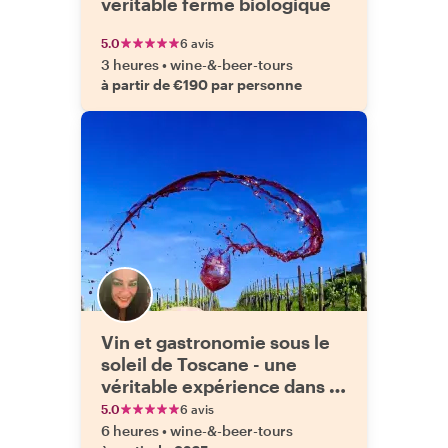
véritable ferme biologique
5.0
6 avis
3 heures
•
wine-&-beer-tours
à partir de €190 par personne
Vin et gastronomie sous le
soleil de Toscane - une
véritable expérience dans la
région du Chianti
5.0
6 avis
6 heures
•
wine-&-beer-tours