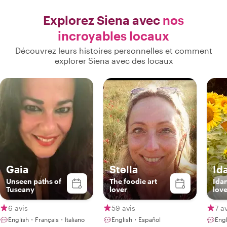
quiconque vi
contacterons 
Explorez Siena avec
nos
chaque fois q
incroyables locaux
nouveaux vi
Découvrez leurs histoires personnelles et comment
explorer Siena avec des locaux
Gaia
Stella
Id
Unseen paths of
The foodie art
Idan
Tuscany
lover
love
6 avis
59 avis
7 a
English・Français・Italiano
English・Español
Eng