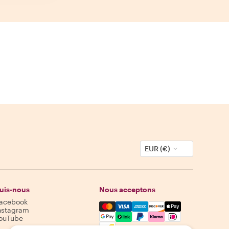
EUR (€)
uis-nous
Nous acceptons
acebook
Mastercard, Visa, Amex, Discover,
nstagram
ouTube