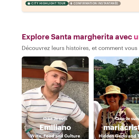
CITY HIGHLIGHT TOUR
CONFIRMATION INSTANTANÉE
Explore Santa margherita avec
u
Découvrez leurs histoires, et comment vous
Ciao
Je suis
Ciao
Je sui
Emiliano
mariacris
Wine, Food and Culture