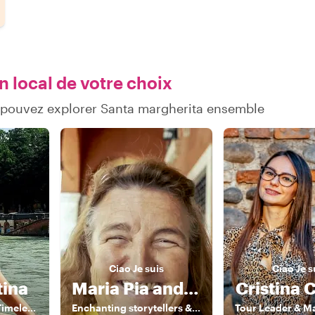
n local de votre choix
 pouvez explorer Santa margherita ensemble
s
Ciao
Je suis
Ciao
Je s
tina
Maria Pia and Friends
Cristina 
Hidden Gems and Timeless Stories
Enchanting storytellers & enthusiatic guides