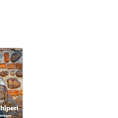
uis
Chiperi
Tour Leader & Manager 《》 Explorer by Heart, Leader by Profession