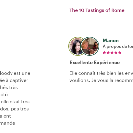
The 10 Tastings of Rome
Manon
À propos de to
Excellente Expérience
 Moody est une
Elle connaît très bien les e
ée à captiver
voulions. Je vous la recom
hés très
 été
elle était très
dos, pas très
taient
ommande