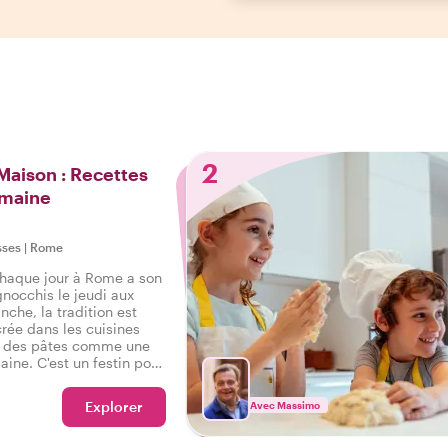
2
 Maison : Recettes
maine
sses
|
Rome
haque jour à Rome a son
 gnocchis le jeudi aux
nche, la tradition est
ée dans les cuisines
s des pâtes comme une
ne. C'est un festin pour
si une occasion pour les
e l'art de la cuisine
Explorer
Avec Massimo