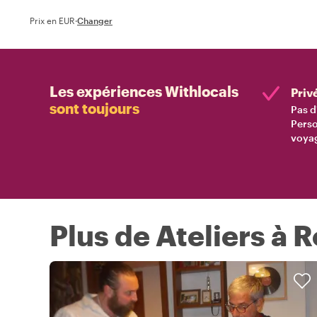
Prix en EUR
·
Changer
Les expériences Withlocals
Priv
sont toujours
Pas d
Perso
voyag
Plus de Ateliers à 