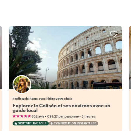
Choisissez votre local favori
Profitez de Rome avec l'hôte votre choix
Explorez le Colisée et ses environs avec un
guide local
•
•
632 avis
€99.27
par personne
3 heures
SKIP THE LINE TOUR
CONFIRMATION INSTANTANÉE