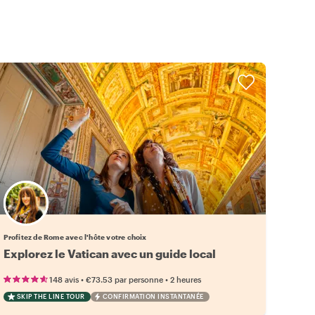
Choisissez votre local favori
Profitez de Rome avec l'hôte votre choix
Explorez le Vatican avec un guide local
•
•
148 avis
€73.53
par personne
2 heures
SKIP THE LINE TOUR
CONFIRMATION INSTANTANÉE