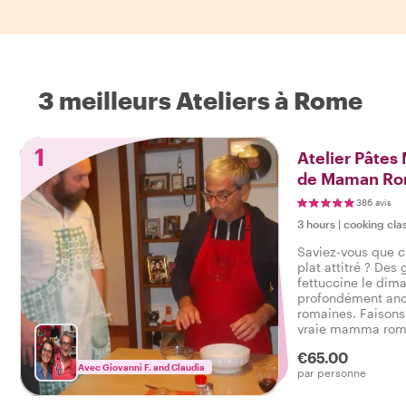
3 meilleurs Ateliers à Rome
1
Atelier Pâtes
de Maman Ro
386 avis
3 hours
|
cooking cla
Saviez-vous que c
plat attitré ? Des
fettuccine le dima
profondément ancr
romaines. Faison
vraie mamma romai
les adultes et aus
€65.00
enfants d'apprendr
Avec Giovanni F. and Claudia
par personne
romaine.