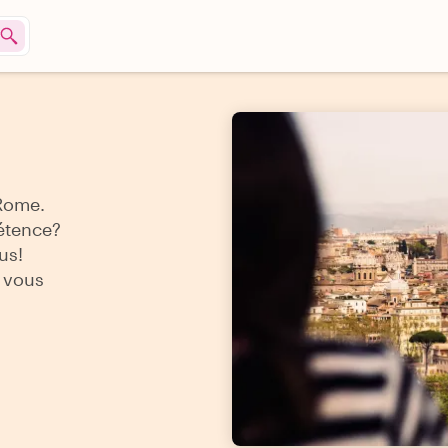
 Rome.
étence?
us!
z vous