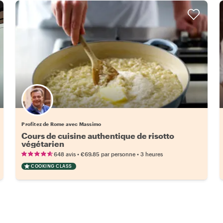
Profitez de Rome avec Massimo
Cours de cuisine authentique de risotto
végétarien
•
•
648 avis
€69.85
par personne
3 heures
COOKING CLASS