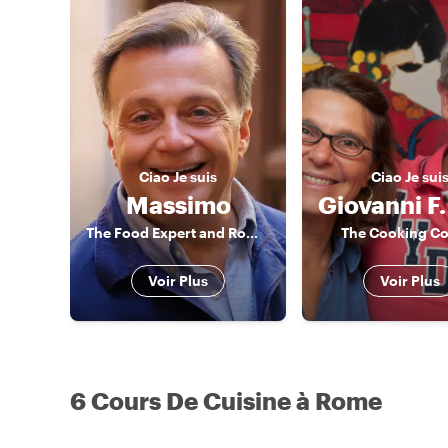
Ciao
Je suis
Ciao
Je sui
Massimo
The Food Expert and Rome connoisseur
The Cooking C
Voir Plus
Voir Plus
6 Cours De Cuisine à Rome