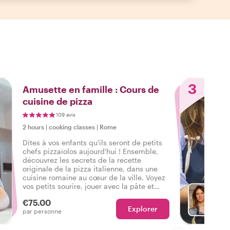
3
Amusette en famille : Cours de
cuisine de pizza
109 avis
2 hours
|
cooking classes
|
Rome
Dites à vos enfants qu'ils seront de petits
chefs pizzaïolos aujourd'hui ! Ensemble,
découvrez les secrets de la recette
originale de la pizza italienne, dans une
cuisine romaine au cœur de la ville. Voyez
vos petits sourire, jouer avec la pâte et
créer votre recette de pizza familiale
€75.00
unique. Buon appetito !
Explorer
Avec F
par personne