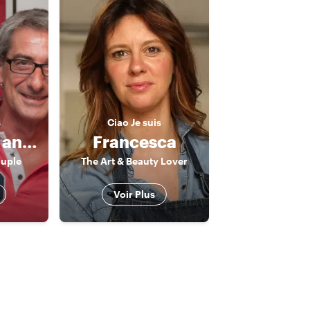
s
Ciao
Je suis
Giovanni F. and Claudia
Francesca
ouple
The Art & Beauty Lover
Voir Plus