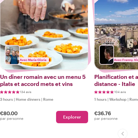
Avec Maria Gloria
Avec Franny, Vi
Un dîner romain avec un menu 5
Planification et 
plats et accord mets et vins
distance - Italie
134 avis
104 avis
3 hours
|
Home dinners
|
Rome
1 hours
|
Workshop
|
Rom
€80.00
€36.76
Explorer
par personne
par personne