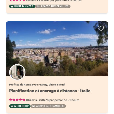
134 avis
€80.00
par personne
3 heures
HOME DINNERS
ADAPTÉ AUX FAMILLES
Profitez de Rome avec Franny, Vinny & Nuel
Planification et ancrage à distance - Italie
•
•
104 avis
€36.76
par personne
1 heure
WORKSHOP
ADAPTÉ AUX FAMILLES