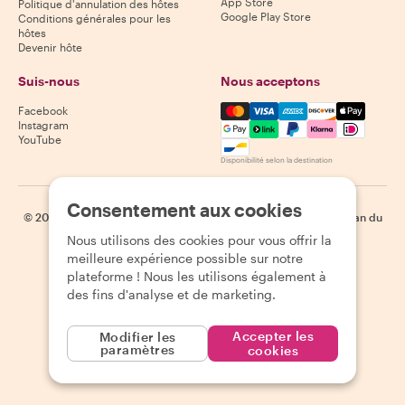
App Store
Politique d'annulation des hôtes
Google Play Store
Conditions générales pour les
hôtes
Devenir hôte
Suis-nous
Nous acceptons
Mastercard, Visa, Amex, Di
Facebook
Instagram
YouTube
Disponibilité selon la destination
Consentement aux cookies
©
2026
Withlocals.com
|
Politique de confidentialité
|
Cookies
|
Plan du
site
Nous utilisons des cookies pour vous offrir la
meilleure expérience possible sur notre
plateforme ! Nous les utilisons également à
des fins d'analyse et de marketing.
Accepter les
Modifier les
paramètres
cookies