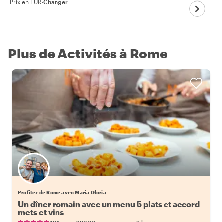
Prix en EUR
·
Changer
Plus de Activités à Rome
Profitez de Rome avec Maria Gloria
Un dîner romain avec un menu 5 plats et accord
mets et vins
•
•