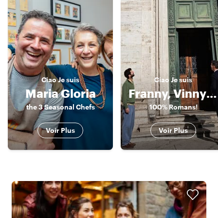
Ciao
Je suis
Ciao
Je suis
Maria Gloria
Franny, Vinny & Nuel
the 3 Seasonal Chefs
100% Romans!
Voir Plus
Voir Plus