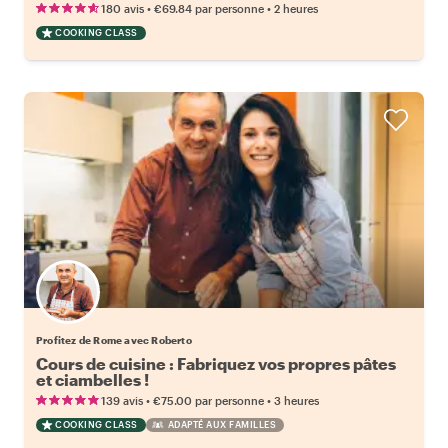
•
•
180 avis
€69.84
par personne
2 heures
COOKING CLASS
Profitez de Rome avec Roberto
Cours de cuisine : Fabriquez vos propres pâtes
et ciambelles !
•
•
139 avis
€75.00
par personne
3 heures
COOKING CLASS
ADAPTÉ AUX FAMILLES