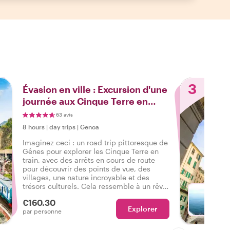
3
Évasion en ville : Excursion d'une
journée aux Cinque Terre en
train
63 avis
8 hours
|
day trips
|
Genoa
Imaginez ceci : un road trip pittoresque de
Gênes pour explorer les Cinque Terre en
train, avec des arrêts en cours de route
pour découvrir des points de vue, des
villages, une nature incroyable et des
trésors culturels. Cela ressemble à un rêve
? Non, c'est possible lors d'une excursion
€160.30
d'une journée Withlocals avec un hôte local
Explorer
Avec L
par personne
à vos côtés !