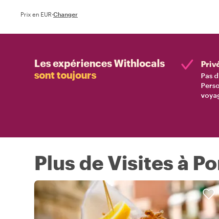
Prix en EUR
·
Changer
Les expériences Withlocals
Priv
sont toujours
Pas d
Perso
voyag
Plus de Visites à Po