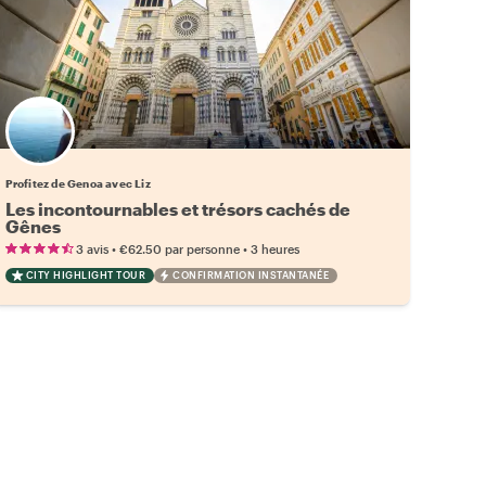
Profitez de Genoa avec Liz
Les incontournables et trésors cachés de
Gênes
•
•
3 avis
€62.50
par personne
3 heures
CITY HIGHLIGHT TOUR
CONFIRMATION INSTANTANÉE