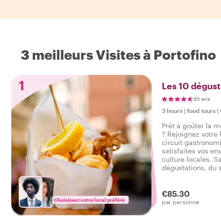
3 meilleurs Visites à Portofino
1
Les 10 dégust
63 avis
3 hours
|
food tours
|
Prêt à goûter la m
? Rejoignez votre
circuit gastronom
satisfaites vos en
culture locales. S
dégustations, du s
des boissons lors 
gastronomique à 
€85.30
Choisissez votre local préféré
par personne