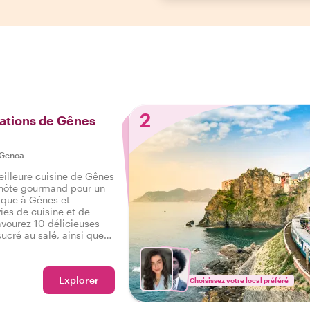
2
ations de Gênes
Genoa
eilleure cuisine de Gênes
 hôte gourmand pour un
ique à Gênes et
vies de cuisine et de
avourez 10 délicieuses
ucré au salé, ainsi que
d'un savoureux circuit
Gênes.
Explorer
Choisissez votre local préféré