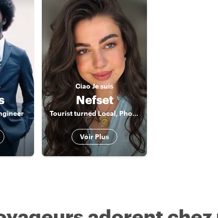
s
Ciao
Je suis
s
Nefset
ngineer
Tourist turned Local, Photographer
Voir Plus
voyageurs adorent chez