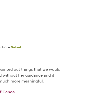
n hôte
Nefset
pointed out things that we would
 without her guidance and it
 much more meaningful.
of Genoa