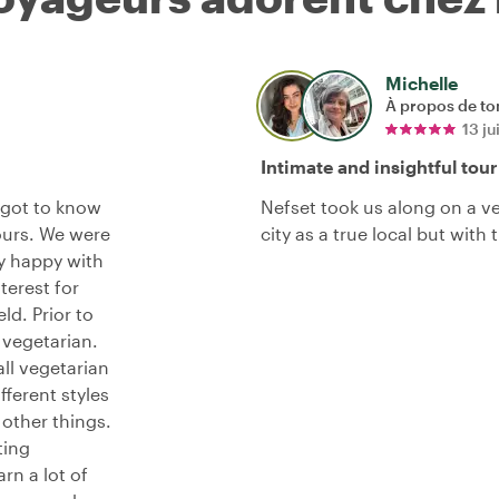
Michelle
À propos de to
13 ju
Intimate and insightful tour
 got to know
Nefset took us along on a v
ours. We were
city as a true local but with
y happy with
terest for
ld. Prior to
 vegetarian.
ll vegetarian
fferent styles
other things.
ting
rn a lot of