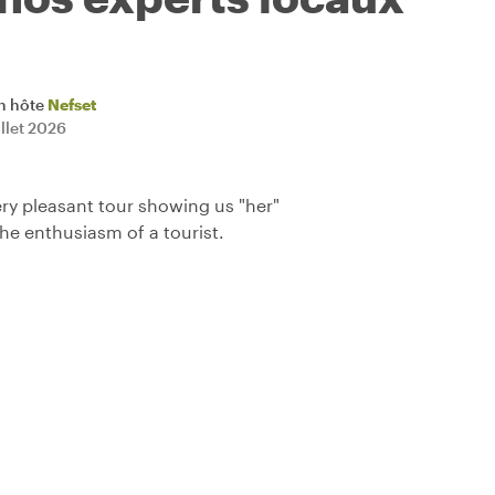
n hôte
Nefset
illet 2026
ery pleasant tour showing us "her"
 the enthusiasm of a tourist.