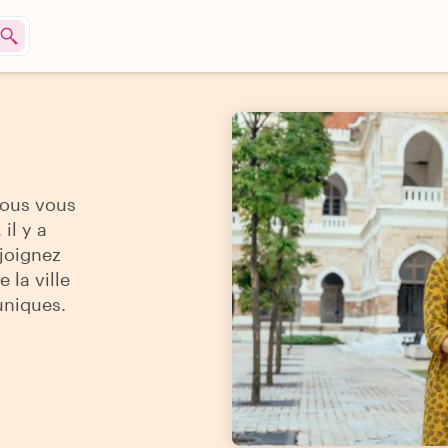
vous vous
il y a
ejoignez
 la ville
uniques.