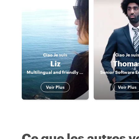
Ciao
Je suis
Ciao
Je sui
Liz
Thoma
Multilingual and friendly Tour Guide
Senior Software E
Voir Plus
Voir Plus
Ce que les autres 