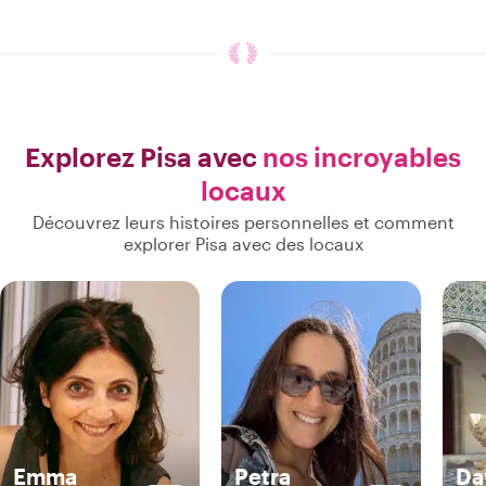
Explorez Pisa avec
nos incroyables
locaux
Découvrez leurs histoires personnelles et comment
explorer Pisa avec des locaux
Emma
Petra
Da