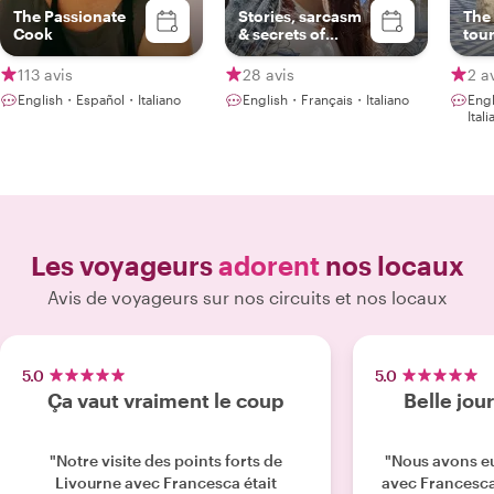
The Passionate
Stories, sarcasm
The 
Cook
& secrets of
tour
Tuscany
113 avis
28 avis
2 a
English・Español・Italiano
English・Français・Italiano
Eng
Ital
Les voyageurs
adorent
nos locaux
Avis de voyageurs sur nos circuits et nos locaux
5.0
5.0
Ça vaut vraiment le coup
Belle jou
"Notre visite des points forts de
"Nous avons eu
Livourne avec Francesca était
avec Francesca