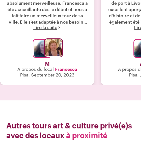
absolument merveilleuse. Francesca a
de port à Livo
été accueillante dès le début et nous a
excellent aperç
fait faire un merveilleux tour de sa
d'histoire et de
ville. Elle s'est adaptée à nos besoins
également été 
Lire la suite
Lir
de mobilité facilement et sans
avec notre enfa
problème. Elle nous a emmenés dans
pas tout à fait 
une visite historique chronologique
partageant des faits intéressants et
des sites remontant à travers les âges.
Il y avait un merveilleux équilibre de
M
faits historiques et d'anecdotes, le tout
À propos du local
Francesca
À propos d
raconté avec un enthousiasme
Pisa, September 20, 2023
Pisa, 
contagieux qui vous donnait envie
d'en savoir plus. Nous avons terminé
notre visite au marché où Francesca
nous a aidés à trouver un restaurant
local pour le déjeuner en s'assurant
que nous étions aidés par les serveurs
en leur parlant en notre nom (note à
moi-même - apprenez un peu d'italien)
Autres tours art & culture privé(e)s
!"
avec des locaux
à proximité