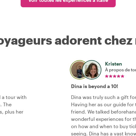
voyageurs adorent chez
Kristen
À propos de to
Dina is beyond a 10!
 a tour with
Dina was truly such a gift f
e. The
Having her as our guide for 
s, plus her
friend. We talked beforehand
wonderful experiences for t
on how and when to buy tic
seeing. Dina has a vast kno