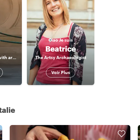
s
Ciao
Je suis
Beatrice
The foodie in love with art and history!
The Artsy Archaeologist
Voir Plus
talie