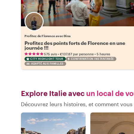
Profitez de Florence avec Dina
Profitez des points forts de Florence en une
journée !!!
•
•
575 avis
€137.87
par personne
5 heures
CITY HIGHLIGHT TOUR
CONFIRMATION INSTANTANÉE
ADAPTÉ AUX FAMILLES
Explore Italie avec
un local de vo
Découvrez leurs histoires, et comment vous 