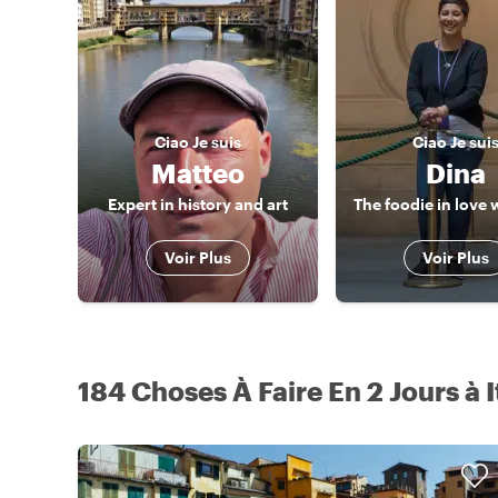
Ciao
Je suis
Ciao
Je sui
Matteo
Dina
Expert in history and art
Voir Plus
Voir Plus
184 Choses À Faire En 2 Jours à I