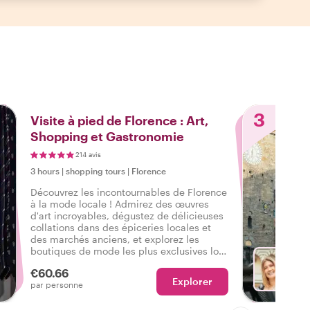
3
Visite à pied de Florence : Art,
Shopping et Gastronomie
214 avis
3 hours
|
shopping tours
|
Florence
Découvrez les incontournables de Florence
à la mode locale ! Admirez des œuvres
d'art incroyables, dégustez de délicieuses
collations dans des épiceries locales et
des marchés anciens, et explorez les
boutiques de mode les plus exclusives lors
de cette visite à pied de Florence.
€60.66
Explorer
Avec B
par personne