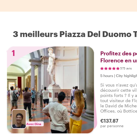
3 meilleurs Piazza Del Duomo To
1
Profitez des p
Florence en u
575 avis
5 hours
|
City highlig
Si vous n'avez qu'
découvrir cette vi
points forts ? Il y
tout visiteur de F
le David de Miche
Offices, où Bottice
d'œuvre sont là po
€137.87
ruelles cachées de
Avec Dina
par personne
Duomo !