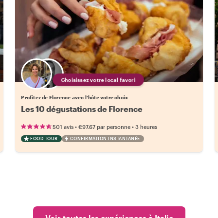
Choisissez votre local favori
Profitez de Florence avec l'hôte votre choix
Les 10 dégustations de Florence
•
•
501 avis
€97.67
par personne
3 heures
FOOD TOUR
CONFIRMATION INSTANTANÉE
Voir toutes les expériences à Italie