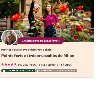
Choisissez votre local favori
Profitez de Milan avec l'hôte votre choix
Points forts et trésors cachés de Milan
•
•
447 avis
€90.44
par personne
3 heures
CITY HIGHLIGHT TOUR
CONFIRMATION INSTANTANÉE