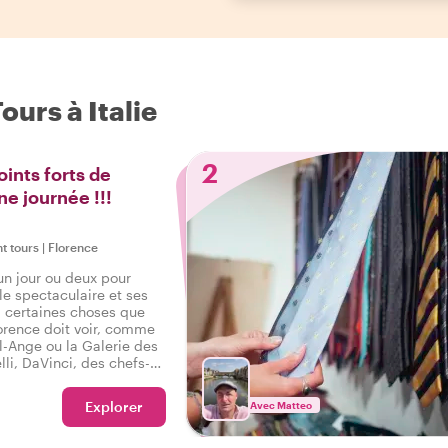
urs à Italie
2
oints forts de
ne journée !!!
ht tours
|
Florence
un jour ou deux pour
lle spectaculaire et ses
 a certaines choses que
lorence doit voir, comme
l-Ange ou la Galerie des
lli, DaVinci, des chefs-
ur nous inspirer, les
 Florence et l'incroyable
Explorer
Avec Matteo