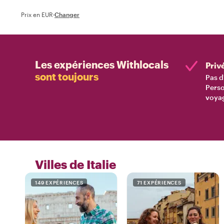
Prix en EUR
·
Changer
Les expériences Withlocals
Priv
sont toujours
Pas d
Perso
voyag
Villes de Italie
149 EXPÉRIENCES
71 EXPÉRIENCES