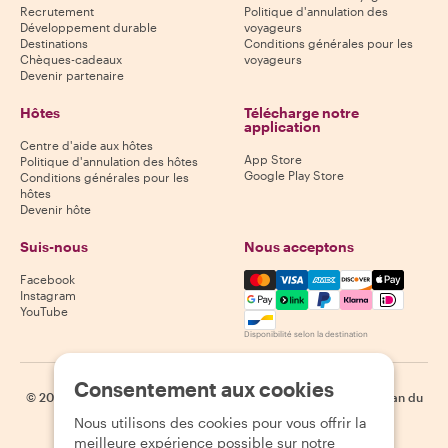
Recrutement
Politique d'annulation des
Développement durable
voyageurs
Destinations
Conditions générales pour les
Chèques-cadeaux
voyageurs
Devenir partenaire
Hôtes
Télécharge notre
application
Centre d'aide aux hôtes
App Store
Politique d'annulation des hôtes
Google Play Store
Conditions générales pour les
hôtes
Devenir hôte
Suis-nous
Nous acceptons
Mastercard, Visa, Amex, Di
Facebook
Instagram
YouTube
Disponibilité selon la destination
Consentement aux cookies
©
2026
Withlocals.com
|
Politique de confidentialité
|
Cookies
|
Plan du
site
Nous utilisons des cookies pour vous offrir la
meilleure expérience possible sur notre