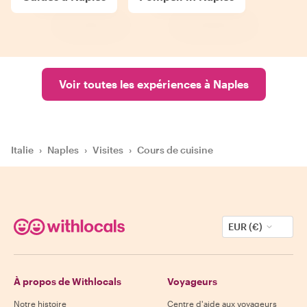
Voir toutes les expériences à Naples
Italie
›
Naples
›
Visites
›
Cours de cuisine
EUR (€)
À propos de Withlocals
Voyageurs
Notre histoire
Centre d'aide aux voyageurs