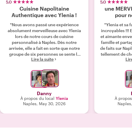
5.0
5.0
Cuisine Napolitaine
une MERVE
Authentique avec Ylenia !
pour n
"Nous avons passé une expérience
"Ylenia et sa 
absolument merveilleuse avec Ylenia
incroyables !!! E
lors de notre cours de cuisine
et aimante enve
personnalisé à Naples. Dès notre
famille et parta
arrivée, elle a fait en sorte que notre
de faits sur Nap
groupe de six personnes se sente le
tellement de ch
Lire la suite
Lir
bienvenu et à l'aise chez elle. Le cours
très bons mome
était pratique, amusant et
ensemble en fa
incroyablement authentique. Ylenia
boissons local
nous a patiemment guidés dans la
délicieuses calzo
préparation de délicieuses pizzas, de
enfants (âgés
calzones et d'un fantastique gâteau
commencé un 
Danny
Caprese, partageant à la fois des
Ylenia a été si 
À propos du local
Ylenia
À propos
techniques de cuisine et des traditions
ils ont vite comp
Naples, May 30, 2026
Naples,
locales en cours de route. L'un des
plus belle mais
points forts a été la dégustation de
et le plus bea
cerises sauvages de son jardin, qui ont
tous adoré tout 
ajouté une touche personnelle
Si vous r
spéciale à l'expérience. En plus d'être
merveilleux de 