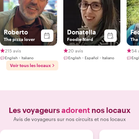
Roberto
Donatella
Fe
The pizza lover
Foodie Nerd
The 
215 avis
20 avis
54 
English・Italiano
English・Español・Italiano
Engl
Voir tous les locaux
Les voyageurs
adorent
nos locaux
Avis de voyageurs sur nos circuits et nos locaux