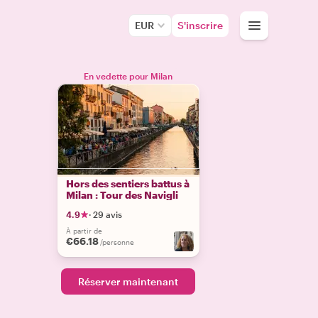
EUR
S'inscrire
En vedette pour Milan
Hors des sentiers battus à
Milan : Tour des Navigli
4.9
·
29 avis
À partir de
€66.18
/personne
Réserver maintenant