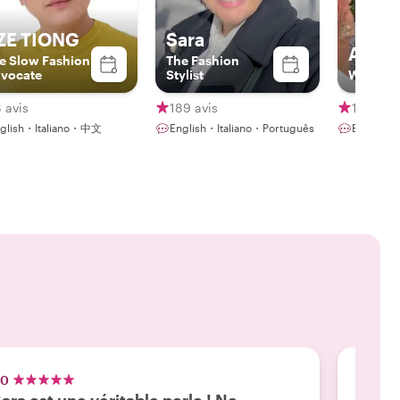
ZE TIONG
Sara
Alex
e Slow Fashion
The Fashion
vocate
Stylist
Winema
 avis
189 avis
13 avis
glish・Italiano・中文
English・Italiano・Português
English・I
.0
5.0