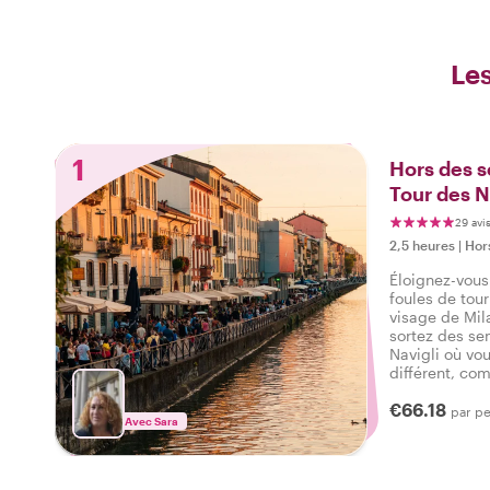
Les
1
Hors des se
Tour des N
29 avi
2,5 heures
|
Hors
Éloignez-vous 
foules de tour
visage de Mila
sortez des sen
Navigli où vo
différent, c
d'un local !
€66.18
par p
Avec Sara