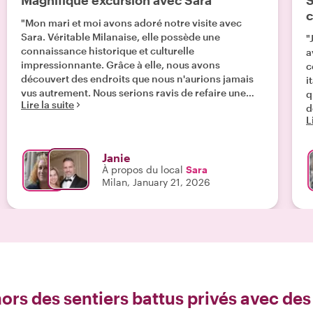
Magnifique excursion avec Sara
S
c
"Mon mari et moi avons adoré notre visite avec
Sara. Véritable Milanaise, elle possède une
"
connaissance historique et culturelle
a
impressionnante. Grâce à elle, nous avons
c
découvert des endroits que nous n'aurions jamais
i
vus autrement. Nous serions ravis de refaire une
q
Lire la suite
visite avec elle. "
d
L
&
q
même. Sa
Janie
r
À propos du local
Sara
u
Milan, January 21, 2026
p
p
s
e
pen
m
d
j
hors des sentiers battus privés avec de
a