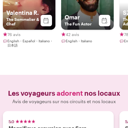
Valentina R.
S
Omar
The Sommelier &
Th
Chef
The Fun Actor
Ad
76 avis
42 avis
78
English・Español・Italiano・
English・Italiano
En
日本語
Les voyageurs
adorent
nos locaux
Avis de voyageurs sur nos circuits et nos locaux
5.0
5