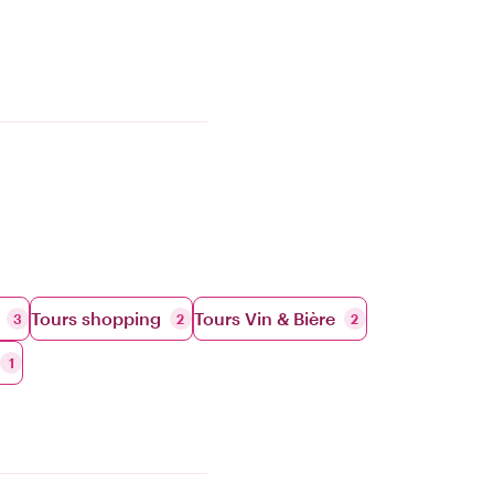
Tours shopping
Tours Vin & Bière
3
2
2
1