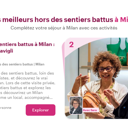
 meilleurs hors des sentiers battus
à M
Complétez votre séjour à Milan avec ces activités
2
ntiers battus à Milan :
avigli
s
 des sentiers battus
|
Milan
des sentiers battus, loin des
istes, et découvrez le vrai
n. Lors de cette visite privée,
tiers battus et explorez les
us découvrirez un Milan
omme un local, accompagné
ersonne
Explorer
Avec Sara