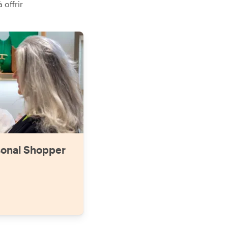
 offrir
omplètement perdue sans elle. Travailler avec une
xperte locale a fait toute la différence. J'ai hâte de
etourner à Milan et je réserverai sans hésiter une
utre visite shopping avec Sara."
sonal Shopper