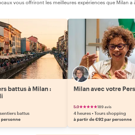
caux vous offriront les meilleures expériences que Milan a à
c
e
r
a
rs battus à Milan :
Milan avec votre Per
li
5.0
189 avis
sentiers battus
4 heures
•
Tours shopping
r personne
à partir de €92 par personne