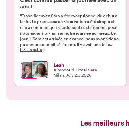
C'est comme passer la journée avec un
ami !
"Travailler avec Sara a été exceptionnel du début à
la fin. Le processus de réservation a été simple et
elle a communiqué rapidement et clairement pour
nous aider à organiser notre journée au mieux. Le
jour J, Sara est arrivée en avance, nous avons donc
pu commencer pile à l'heure. Il y avait une telle
Lire la suite
aisance et une telle fluidité dans notre
conversation, et j'ai adoré en apprendre davantage
sur son travail et la mode à Milan. J'ai demandé à
Leah
Sara de m'aider à trouver des articles très
À propos du local
Sara
spécifiques et elle a assuré à 100 % ! Les boutiques
Milan, July 29, 2026
étaient fantastiques, les vêtements et accessoires
correspondaient exactement à ce que je
recherchais, et elle m'a même donné une liste de
magasins où retourner pendant mon temps libre. Si
vous envisagez de réserver avec Sara, n'hésitez
plus, foncez et préparez-vous à passer une
merveilleuse journée à Milan !"
Les meilleurs 