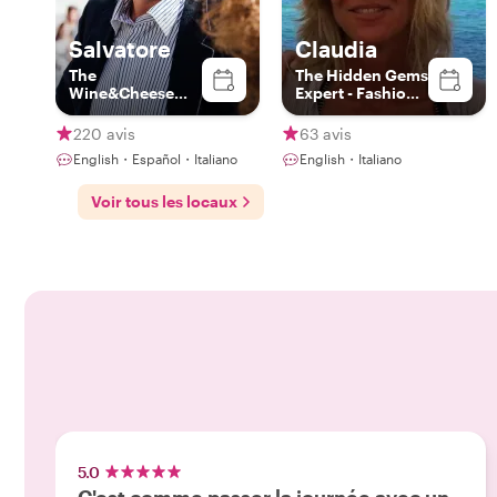
Salvatore
Claudia
The
The Hidden Gems
Wine&Cheese
Expert - Fashion
Expert
& Photography
Lover
220 avis
63 avis
English・Español・Italiano
English・Italiano
Voir tous les locaux
5.0