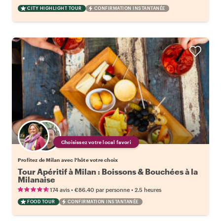
CITY HIGHLIGHT TOUR
CONFIRMATION INSTANTANÉE
Choisissez votre local favori
Profitez de Milan avec l'hôte votre choix
Tour Apéritif à Milan : Boissons & Bouchées à la
Milanaise
•
•
174 avis
€86.40
par personne
2.5 heures
FOOD TOUR
CONFIRMATION INSTANTANÉE