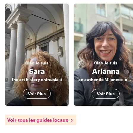
Ciao
Je suis
Ciao
Je suis
Sara
Arianna
the art history enthusiast
an authentic Milanese local, sociologist and tour leader
Voir Plus
Voir Plus
Voir tous les guides locaux