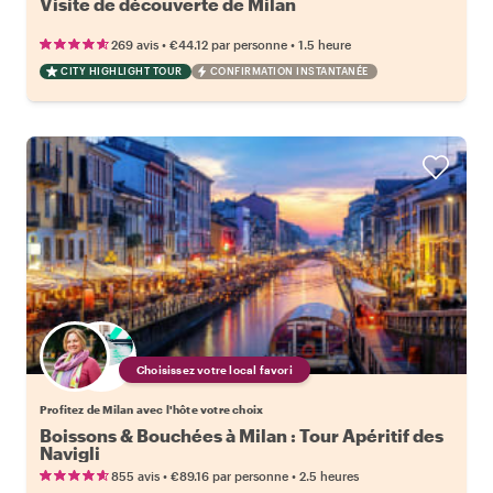
Visite de découverte de Milan
•
•
269 avis
€44.12
par personne
1.5 heure
CITY HIGHLIGHT TOUR
CONFIRMATION INSTANTANÉE
Choisissez votre local favori
Profitez de Milan avec l'hôte votre choix
Boissons & Bouchées à Milan : Tour Apéritif des
Navigli
•
•
855 avis
€89.16
par personne
2.5 heures