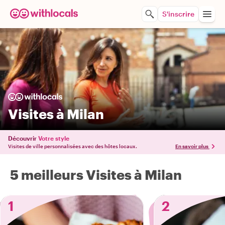
S'inscrire
Visites à Milan
Découvrir
Votre style
Visites de ville personnalisées avec des hôtes locaux.
En savoir plus
5 meilleurs Visites à Milan
1
2