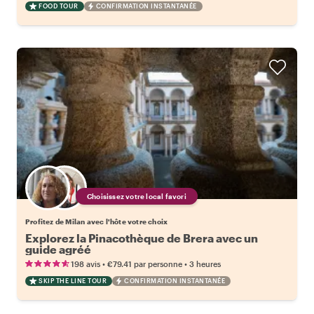
FOOD TOUR
CONFIRMATION INSTANTANÉE
Choisissez votre local favori
Profitez de Milan avec l'hôte votre choix
Explorez la Pinacothèque de Brera avec un
guide agréé
•
•
198 avis
€79.41
par personne
3 heures
SKIP THE LINE TOUR
CONFIRMATION INSTANTANÉE