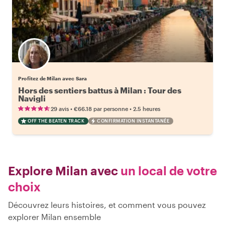
Profitez de Milan avec Sara
Hors des sentiers battus à Milan : Tour des
Navigli
•
•
29 avis
€66.18
par personne
2.5 heures
OFF THE BEATEN TRACK
CONFIRMATION INSTANTANÉE
Explore Milan avec
un local de votre
choix
Découvrez leurs histoires, et comment vous pouvez
explorer Milan ensemble