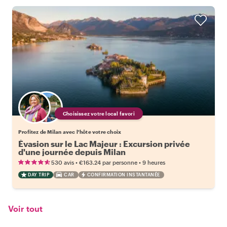
Choisissez votre local favori
Profitez de Milan avec l'hôte votre choix
Évasion sur le Lac Majeur : Excursion privée
d'une journée depuis Milan
•
•
530 avis
€163.24
par personne
9 heures
DAY TRIP
CAR
CONFIRMATION INSTANTANÉE
Voir tout