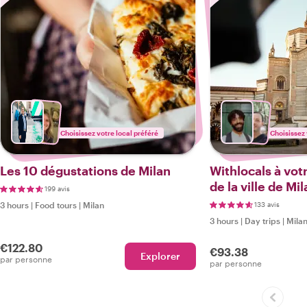
Choisissez votre local préféré
Choisissez 
Les 10 dégustations de Milan
Withlocals à votr
de la ville de Mi
199 avis
3 hours
|
Food tours
|
Milan
133 avis
3 hours
|
Day trips
|
Mila
€122.80
€93.38
Explorer
par personne
par personne