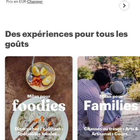
Prix en EUR
·
Changer
Des expériences pour tous les
goûts
Milan pour
Milan pour
Dîners chez l'habitant •
Chasses au trésor • Arts &
Spécialités locales
...
Artisanat • Cours
...