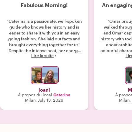
Fabulous Morning!
An engagin
"Caterina is a passionate, well-spoken
"Omar brough
guide who knows her history and is
walked through
eager to share it with you in an easy
and Omar captu
going fashion. She laid out facts and
history with tod
brought everything together for us!
about archite
Despite the intense heat, her energy
colourful charac
Lire la suite
Lir
and smiles made for a wonderful
morning together! I would highly
recommend her!"
joani
M
À propos du local
Caterina
À propos
Milan, July 13, 2026
Milan,