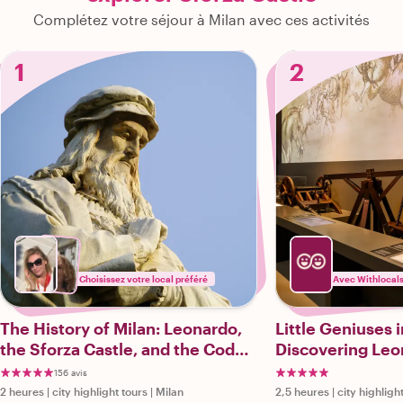
Complétez votre séjour à Milan avec ces activités
1
2
Choisissez votre local préféré
Avec Withlocal
The History of Milan: Leonardo,
Little Geniuses i
the Sforza Castle, and the Codex
Discovering Leo
Atlanticus
156 avis
2 heures
|
city highlight tours
|
Milan
2,5 heures
|
city highligh