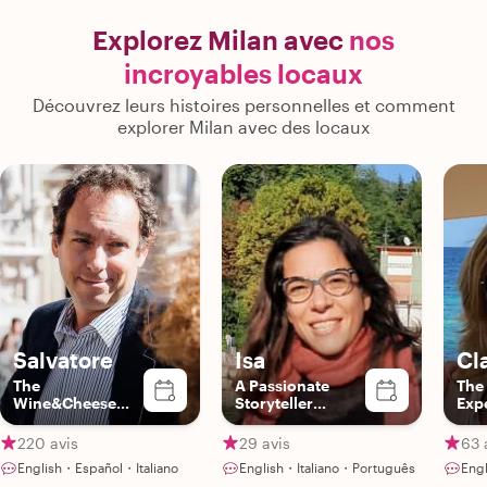
Explorez Milan avec
nos
incroyables locaux
Découvrez leurs histoires personnelles et comment
explorer Milan avec des locaux
Salvatore
Isa
Cl
The
A Passionate
The
Wine&Cheese
Storyteller
Expe
Expert
Blending Art,
& P
History, and
Lov
220 avis
29 avis
63 
Meaningful
English・Español・Italiano
English・Italiano・Português
Engl
Connection