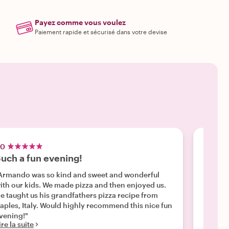
Payez comme vous voulez
Paiement rapide et sécurisé dans votre devise
.0
5.0
uch a fun evening!
Pizza
Armando was so kind and sweet and wonderful
"My wif
ith our kids. We made pizza and then enjoyed us.
Armondo
e taught us his grandfathers pizza recipe from
had a g
aples, Italy. Would highly recommend this nice fun
creatio
vening!"
dough a
ire la suite
hours s