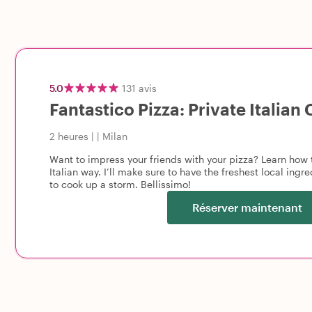
5.0
131
avis
Fantastico Pizza: Private Italian
2 heures
|
|
Milan
Want to impress your friends with your pizza? Learn how t
Italian way. I’ll make sure to have the freshest local ingr
to cook up a storm. Bellissimo!
Réserver maintenant