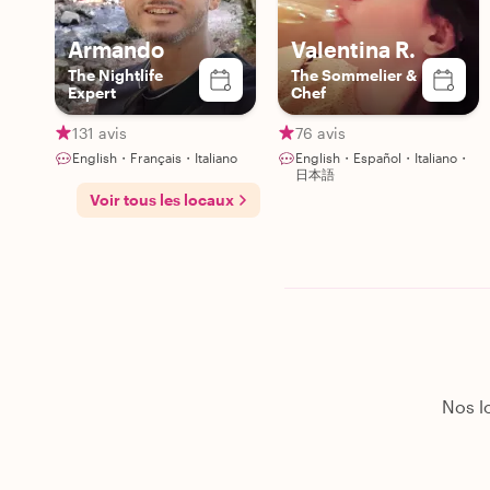
Armando
Valentina R.
The Nightlife
The Sommelier &
Expert
Chef
131 avis
76 avis
English・Français・Italiano
English・Español・Italiano・
日本語
Voir tous les locaux
Nos lo