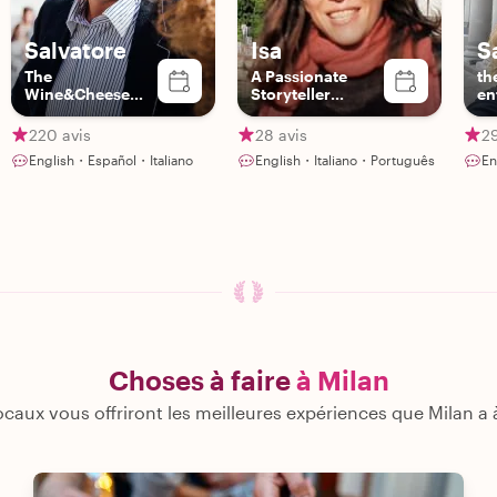
Salvatore
Isa
S
The
A Passionate
th
Wine&Cheese
Storyteller
en
Expert
Blending Art,
History, and
220 avis
28 avis
29
Meaningful
English・Español・Italiano
English・Italiano・Português
E
Connection
Choses à faire
à Milan
caux vous offriront les meilleures expériences que Milan a à