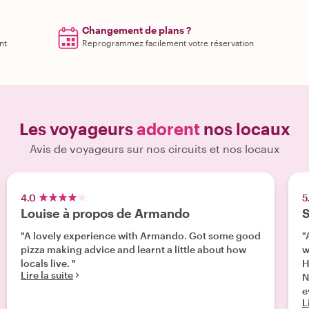
Changement de plans ?
nt
Reprogrammez facilement votre réservation
Les voyageurs
adorent
nos locaux
Avis de voyageurs sur nos circuits et nos locaux
4.0
5
Louise à propos de Armando
S
"A lovely experience with Armando. Got some good
"
pizza making advice and learnt a little about how
w
locals live. "
H
Lire la suite
N
e
L