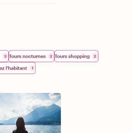
Tours nocturnes
Tours shopping
3
2
2
ez l'habitant
1