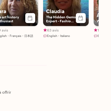
ara
Claudia
Alex
e art history
The Hidden Gems
thusiast
Expert - Fashion
Winema
& Photography
Lover
 avis
63 avis
13 avis
nglish・Français・日本語
English・Italiano
English・I
 offrir