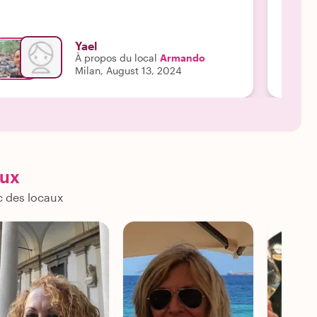
Lire la 
Yael
À propos du local
Armando
Milan, August 13, 2024
aux
c des locaux