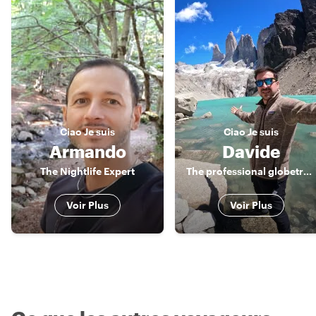
Ciao
Je suis
Ciao
Je suis
Armando
Davide
The Nightlife Expert
The professional globetrotter
Voir Plus
Voir Plus