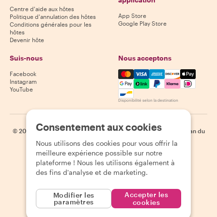
Centre d'aide aux hôtes
App Store
Politique d'annulation des hôtes
Google Play Store
Conditions générales pour les
hôtes
Devenir hôte
Suis-nous
Nous acceptons
Mastercard, Visa, Amex, Di
Facebook
Instagram
YouTube
Disponibilité selon la destination
Consentement aux cookies
©
2026
Withlocals.com
|
Politique de confidentialité
|
Cookies
|
Plan du
site
Nous utilisons des cookies pour vous offrir la
meilleure expérience possible sur notre
plateforme ! Nous les utilisons également à
des fins d'analyse et de marketing.
Accepter les
Modifier les
paramètres
cookies