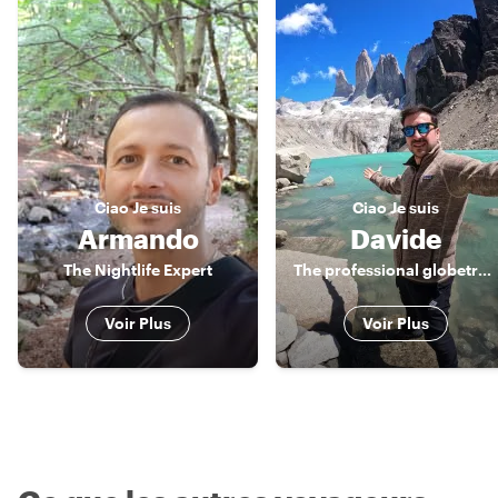
Ciao
Je suis
Ciao
Je suis
Armando
Davide
The Nightlife Expert
The professional globetrotter
Voir Plus
Voir Plus