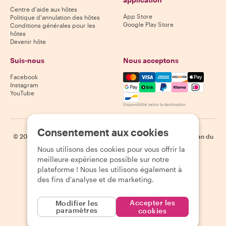
Centre d'aide aux hôtes
App Store
Politique d'annulation des hôtes
Google Play Store
Conditions générales pour les
hôtes
Devenir hôte
Suis-nous
Nous acceptons
Mastercard, Visa, Amex, Di
Facebook
Instagram
YouTube
Disponibilité selon la destination
Consentement aux cookies
©
2026
Withlocals.com
|
Politique de confidentialité
|
Cookies
|
Plan du
site
Nous utilisons des cookies pour vous offrir la
meilleure expérience possible sur notre
plateforme ! Nous les utilisons également à
des fins d'analyse et de marketing.
Accepter les
Modifier les
paramètres
cookies