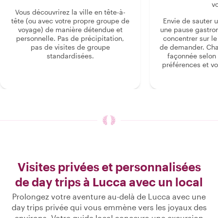
v
Vous découvrirez la ville en tête-à-
tête (ou avec votre propre groupe de
Envie de sauter 
voyage) de manière détendue et
une pause gastro
personnelle. Pas de précipitation,
concentrer sur le s
pas de visites de groupe
de demander. Cha
standardisées.
façonnée selon 
préférences et vo
Visites privées et personnalisées
de day trips à Lucca avec un local
Prolongez votre aventure au-delà de Lucca avec une
day trips privée qui vous emmène vers les joyaux des
environs. Votre guide local concevra une excursion