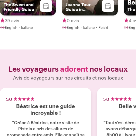
Be
The Sweet and
Joanna Tour
Friendly Guide
Guide in
The
Florence, Siena,
Pisa and Lucca
39 avis
0 avis
4 a
English・Italiano
English・Italiano・Polski
Eng
Les voyageurs
adorent
nos locaux
Avis de voyageurs sur nos circuits et nos locaux
5.0
5.0
Béatrice est une guide
Belle v
incroyable !
"Grâce à Béatrice, notre visite de
"Tout s'est dér
Pistoia a pris des allures de
avons débarqu
promenade entre amis. Elle connaît sa
8h00 à Livourn