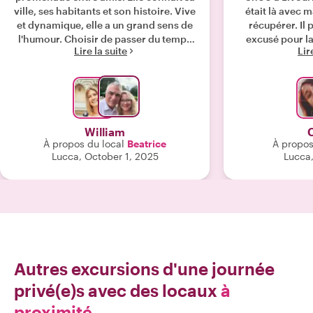
ville, ses habitants et son histoire. Vive
était là avec 
et dynamique, elle a un grand sens de
récupérer. Il p
l'humour. Choisir de passer du temps
excusé pour la
Lire la suite
Lir
avec elle est une garantie de réussite.
retardait pou
Merci beaucoup, Béatrice ! "
Leaning Tour. L
a modifié l'
l'accident. Luri
donc facilité l
n'avons pas eu à
William
une visite agr
À propos du local
Beatrice
À propos
est venu nous
Lucca, October 1, 2025
Lucca,
dépose à l'he
sommes rentr
pour le déjeuner
adapté l'excur
temps et à n
Autres excursions d'une journée
privé(e)s avec des locaux
à
proximité