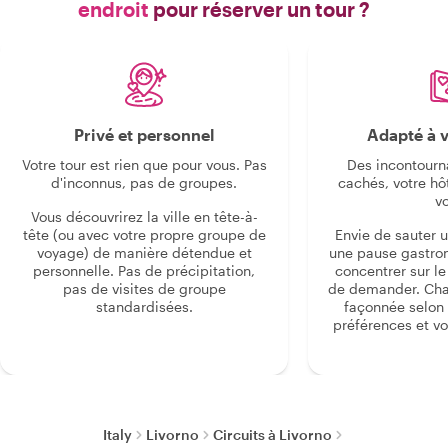
endroit
pour réserver un tour ?
Privé et personnel
Adapté à v
Votre tour est rien que pour vous. Pas
Des incontourn
d'inconnus, pas de groupes.
cachés, votre hô
v
Vous découvrirez la ville en tête-à-
tête (ou avec votre propre groupe de
Envie de sauter 
voyage) de manière détendue et
une pause gastro
personnelle. Pas de précipitation,
concentrer sur le s
pas de visites de groupe
de demander. Cha
standardisées.
façonnée selon 
préférences et vo
Italy
Livorno
Circuits à Livorno