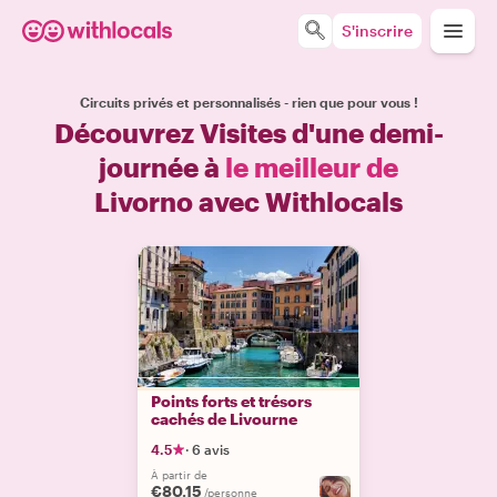
S'inscrire
Circuits privés et personnalisés - rien que pour vous !
Découvrez Visites d'une demi-
journée à
le meilleur de
Livorno avec Withlocals
Points forts et trésors
cachés de Livourne
4.5
·
6 avis
À partir de
€80.15
/personne