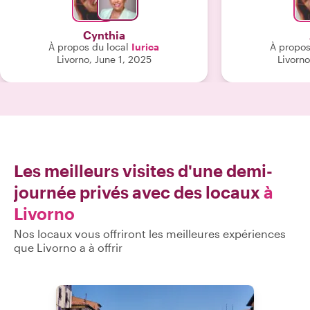
donc facilité les changements et nous
c’était que d’y vivr
n'avons pas eu à faire la queue ! C'était
excellente faço
Cynthia
une visite agréable. Notre chauffeur
À propos du local
Iurica
À propos
est venu nous chercher au point de
Livorno, June 1, 2025
Livorno
dépose à l'heure convenue et nous
sommes rentrés au bateau à temps
pour le déjeuner ! Merci Lurica d'avoir
adapté l'excursion à notre emploi du
temps et à nos préférences. Ciao
Bella !"
Les meilleurs visites d'une demi-
journée privés avec des locaux
à
Livorno
Nos locaux vous offriront les meilleures expériences
que Livorno a à offrir