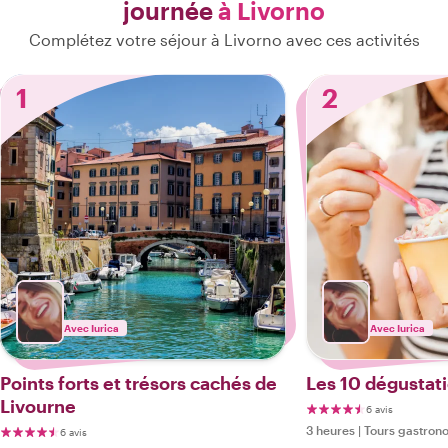
journée
à Livorno
Complétez votre séjour à Livorno avec ces activités
1
2
Avec Iurica
Avec Iurica
Points forts et trésors cachés de
Les 10 dégustat
Livourne
6 avis
3 heures
|
Tours gastron
6 avis