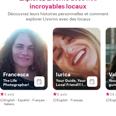
incroyables locaux
Découvrez leurs histoires personnelles et comment
explorer Livorno avec des locaux
Francesca
Iurica
Va
The Life
Your Guide, Your
Your
Photographer!
Local Friend!!! In
gui
Livorno, Florence
& Pisa
4 avis
6 avis
24 
English・Español・Français・
English・Français
Engl
Italiano