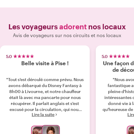
Les voyageurs
adorent
nos locaux
Avis de voyageurs sur nos circuits et nos locaux
5.0
5.0
Belle visite à Pise !
Une façon d
de décou
"Tout s'est déroulé comme prévu. Nous
"Nous avo
avons débarqué du Disney Fantasy à
fantastique av
8h00 à Livourne, et notre chauffeur
pleine d'hist
était là avec ma pancarte pour nous
intéressantes 
récupérer. Il parlait anglais et s'est
donné vie à la
excusé pour la circulation, qui nous
qu'heureuse de
Lire la suite
Lir
retardait pour nos billets pour le
fonction de no
Leaning Tour. Lurica a donc appelé et
notre rendez-vou
a modifié l'horaire pour éviter
choses. Non se
l'accident. Lurica parle anglais, elle a
l’histoire de la