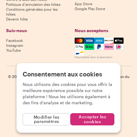
App Store
Politique d'annulation des hôtes
Google Play Store
Conditions générales pour les
hôtes
Devenir hôte
Suis-nous
Nous acceptons
Mastercard, Visa, Amex, Di
Facebook
Instagram
YouTube
Disponibilité selon la destination
Consentement aux cookies
©
2026
Withlocals.com
|
Politique de confidentialité
|
Cookies
|
Plan du
site
Nous utilisons des cookies pour vous offrir la
meilleure expérience possible sur notre
plateforme ! Nous les utilisons également à
des fins d'analyse et de marketing.
Accepter les
Modifier les
paramètres
cookies