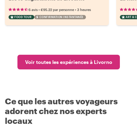
•
•
6 avis
€95.22
par personne
3 heures
FOOD TOUR
CONFIRMATION INSTANTANÉE
ART & 
Voir toutes les expériences à Livorno
Ce que les autres voyageurs
adorent chez nos experts
locaux