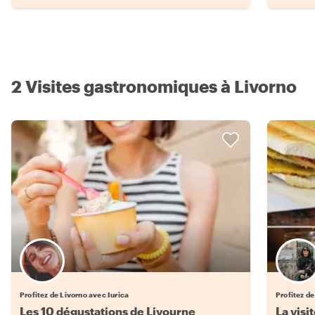
2 Visites gastronomiques à Livorno
Profitez de Livorno avec Iurica
Profitez de
Les 10 dégustations de Livourne
La visi