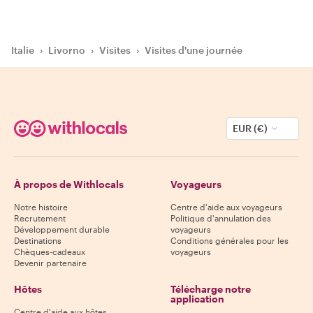
Italie
›
Livorno
›
Visites
›
Visites d'une journée
EUR (€)
À propos de Withlocals
Voyageurs
Notre histoire
Centre d'aide aux voyageurs
Recrutement
Politique d'annulation des
Développement durable
voyageurs
Destinations
Conditions générales pour les
Chèques-cadeaux
voyageurs
Devenir partenaire
Hôtes
Télécharge notre
application
Centre d'aide aux hôtes