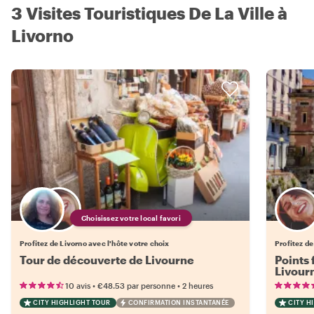
3 Visites Touristiques De La Ville à
Livorno
Choisissez votre local favori
Profitez de Livorno avec l'hôte votre choix
Profitez de
Tour de découverte de Livourne
Points 
Livour
•
•
10 avis
€48.53
par personne
2 heures
CITY HIGHLIGHT TOUR
CONFIRMATION INSTANTANÉE
CITY H