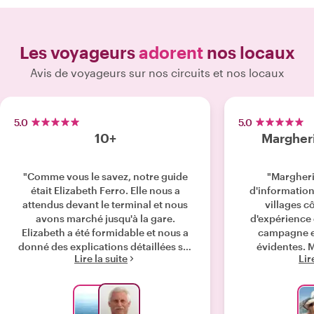
Les voyageurs
adorent
nos locaux
Avis de voyageurs sur nos circuits et nos locaux
5.0
5.0
10+
Margheri
"Comme vous le savez, notre guide
"Margheri
était Elizabeth Ferro. Elle nous a
d'informations
attendus devant le terminal et nous
villages c
avons marché jusqu'à la gare.
d'expérience 
Elizabeth a été formidable et nous a
campagne et
donné des explications détaillées sur
évidentes. M
Lire la suite
Lir
les trois villages et leur emplacement.
excellente gui
Elle a été gentille et patiente avec
vivement. Vous
chacun de nous. Nous avions le
meilleur guide que nous pouvions