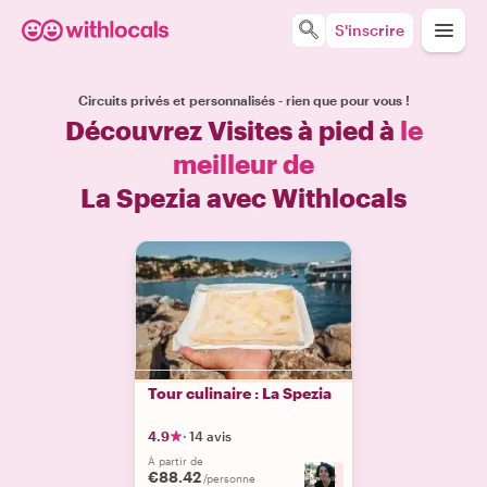
S'inscrire
Circuits privés et personnalisés - rien que pour vous !
Découvrez Visites à pied à
le
meilleur de
La Spezia avec Withlocals
Tour culinaire : La Spezia
4.9
·
14 avis
À partir de
€88.42
+
2
/personne