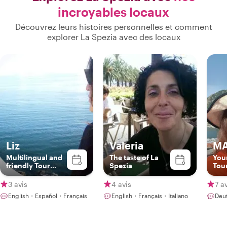
incroyables locaux
Découvrez leurs histoires personnelles et comment
explorer La Spezia avec des locaux
Liz
Valeria
MA
Multilingual and
The taste of La
Your
friendly Tour
Spezia
Tour
Guide
mad
3 avis
4 avis
7 a
English・Español・Français
English・Français・Italiano
Deu