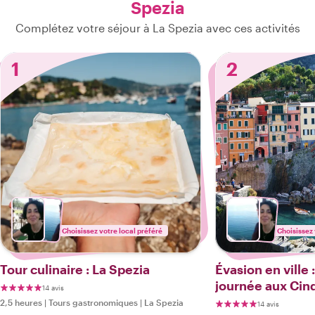
Spezia
Complétez votre séjour à La Spezia avec ces activités
1
2
Choisissez votre local préféré
Choisissez 
Tour culinaire : La Spezia
Évasion en ville 
journée aux Cin
14 avis
train
2,5 heures
|
Tours gastronomiques
|
La Spezia
14 avis