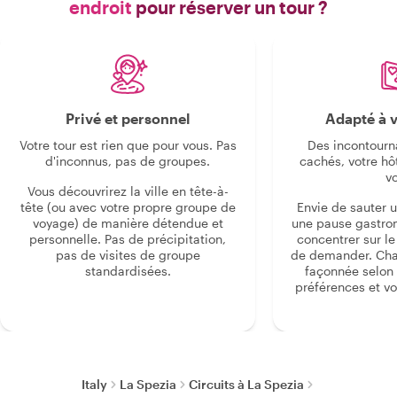
endroit
pour réserver un tour ?
Privé et personnel
Adapté à v
Votre tour est rien que pour vous. Pas
Des incontourn
d'inconnus, pas de groupes.
cachés, votre hô
v
Vous découvrirez la ville en tête-à-
tête (ou avec votre propre groupe de
Envie de sauter 
voyage) de manière détendue et
une pause gastro
personnelle. Pas de précipitation,
concentrer sur le s
pas de visites de groupe
de demander. Cha
standardisées.
façonnée selon 
préférences et vo
Italy
La Spezia
Circuits à La Spezia