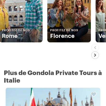
PROFITEZ DE NOS
PROFITEZ DE NOS
PROF
Rome
Florence
Ve
Plus de Gondola Private Tours à
Italie