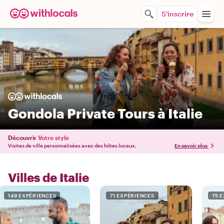
S'inscrire
Gondola Private Tours à Italie
Découvrir
Votre style
Visites de ville personnalisées avec des hôtes locaux.
En savoir plus
Villes de Italie
149 EXPÉRIENCES
71 EXPÉRIENCES
75 