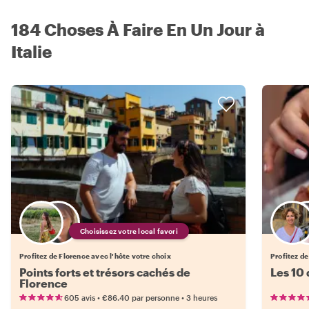
184 Choses À Faire En Un Jour à
Italie
Choisissez votre local favori
Profitez de Florence avec l'hôte votre choix
Profitez de
Points forts et trésors cachés de
Les 10
Florence
•
•
605 avis
€86.40
par personne
3 heures