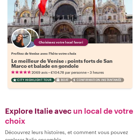
Choisissez votre local favori
Profitez de Venise avec l'hôte votre choix
Le meilleur de Venise : points forts de San
Marco et balade en gondole
•
•
2069 avis
€104.78
par personne
3 heures
CITY HIGHLIGHT TOUR
BOAT
CONFIRMATION INSTANTANÉE
Explore Italie avec
un local de votre
choix
Découvrez leurs histoires, et comment vous pouvez
explorer Italie ensemble