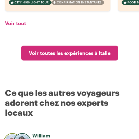
CITY HIGHLIGHT TOUR
CONFIRMATION INSTANTANÉE
FOOD 
Voir tout
Voir toutes les expériences à Italie
Ce que les autres voyageurs
adorent chez nos experts
locaux
William