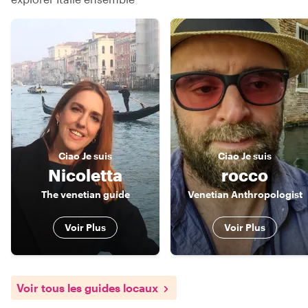
Ciao
Je suis
Ciao
Je suis
Nicoletta
rocco
The venetian guide
Venetian Anthropologist
Voir Plus
Voir Plus
Voir tous les guides locaux