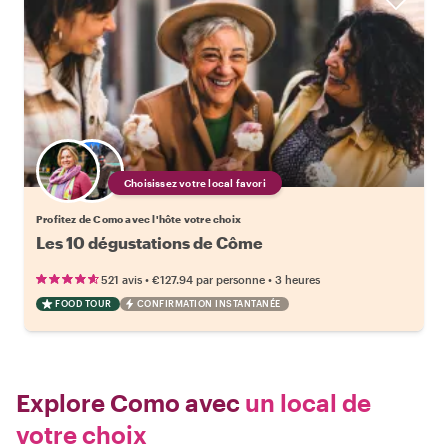
Choisissez votre local favori
Profitez de Como avec l'hôte votre choix
Les 10 dégustations de Côme
•
•
521 avis
€127.94
par personne
3 heures
FOOD TOUR
CONFIRMATION INSTANTANÉE
Explore Como avec
un local de
votre choix