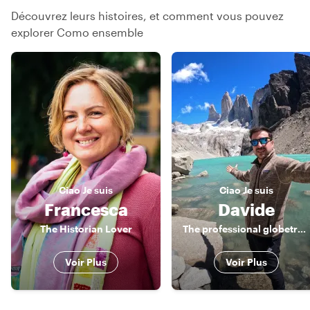
Découvrez leurs histoires, et comment vous pouvez
explorer Como ensemble
Ciao
Je suis
Ciao
Je suis
Francesca
Davide
The Historian Lover
The professional globetrotter
Voir Plus
Voir Plus