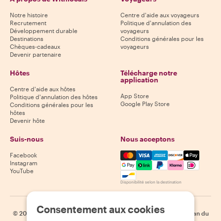
Notre histoire
Centre d'aide aux voyageurs
Recrutement
Politique d'annulation des
Développement durable
voyageurs
Destinations
Conditions générales pour les
Chèques-cadeaux
voyageurs
Devenir partenaire
Hôtes
Télécharge notre
application
Centre d'aide aux hôtes
App Store
Politique d'annulation des hôtes
Google Play Store
Conditions générales pour les
hôtes
Devenir hôte
Suis-nous
Nous acceptons
Mastercard, Visa, Amex, Di
Facebook
Instagram
YouTube
Disponibilité selon la destination
Consentement aux cookies
©
2026
Withlocals.com
|
Politique de confidentialité
|
Cookies
|
Plan du