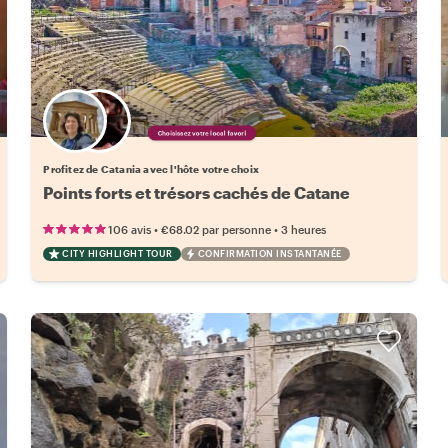
Choisissez votre local favori
Profitez de Catania avec l'hôte votre choix
Points forts et trésors cachés de Catane
•
•
106 avis
€68.02
par personne
3 heures
CITY HIGHLIGHT TOUR
CONFIRMATION INSTANTANÉE