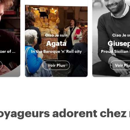
s
Ciao
Je suis
Ciao
Je s
Agata
Giuse
Mirco, the popularizer of sicilianity
In the Baroque 'n' Roll city
Proud Sicilian
Voir Plus
Voir Pl
voyageurs adorent chez