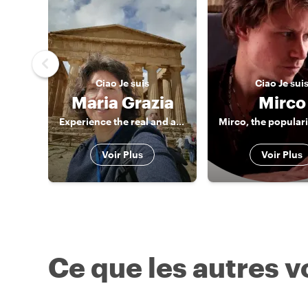
Ciao
Je suis
Ciao
Je sui
Maria Grazia
Mirco
Experience the real and authentic Sicily
Voir Plus
Voir Plus
Ce que les autres 