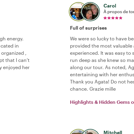
Carol
À propos de to
Full of surprises
igh energy.
We were so lucky to have b
ucated in
provided the most valuable 
 organized ,
experienced. It was easy to 
t that I can’t
run deep as she knew so ma
ly enjoyed her
along our tour. As noted, Ag
entertaining with her enthu
Thank you Agata! Do not hesi
chance. Grazie mille
Highlights & Hidden Gems o
Mitchell