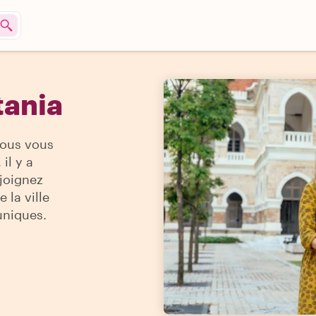
tania
vous vous
il y a
ejoignez
 la ville
uniques.