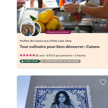
Choisissez votre local favori
Profitez de Catania avec l'hôte votre choix
Tour culinaire pour bien démarrer : Catane
•
•
85 avis
€87.13
par personne
2 heures
FOOD TOUR
CONFIRMATION INSTANTANÉE