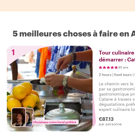
5 meilleures choses à faire en 
1
Tour culinaire
démarrer : Ca
85 avis
2 hours
|
food tours
|
Le chemin vers le
par sa gastronomie
gastronomique pri
Catane à travers s
dégustations préf
expert culinaire lo
goûter la vraie Ca
€87.13
envies de saveurs
Choisissez votre local préféré
par personne
d'expériences loca