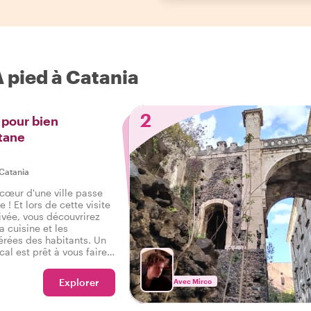
A pied à Catania
2
 pour bien
tane
Catania
 cœur d'une ville passe
 ! Et lors de cette visite
vée, vous découvrirez
a cuisine et les
érées des habitants. Un
cal est prêt à vous faire
tane, satisfaisant vos
 authentiques et
Explorer
Avec Mirco
les.