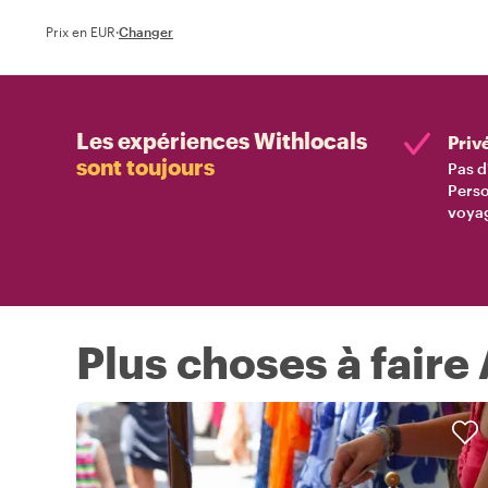
Prix en EUR
·
Changer
Les expériences Withlocals
Priv
sont toujours
Pas d
Perso
voyag
Plus choses à faire