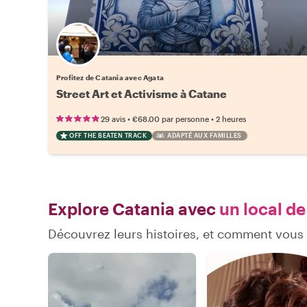
Profitez de Catania avec Agata
Street Art et Activisme à Catane
•
•
29 avis
€68.00
par personne
2 heures
OFF THE BEATEN TRACK
ADAPTÉ AUX FAMILLES
Explore Catania avec
un local de
Découvrez leurs histoires, et comment vous