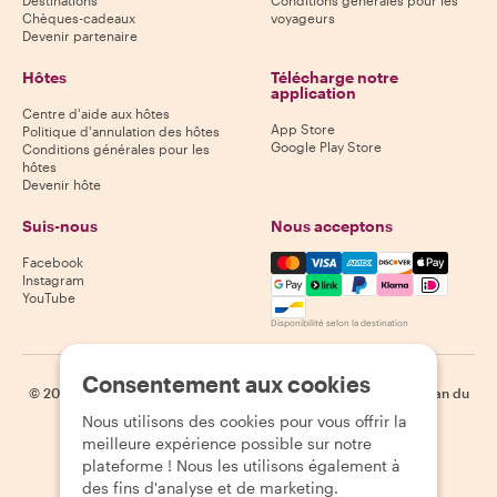
Destinations
Conditions générales pour les
Chèques-cadeaux
voyageurs
Devenir partenaire
Hôtes
Télécharge notre
application
Centre d'aide aux hôtes
App Store
Politique d'annulation des hôtes
Google Play Store
Conditions générales pour les
hôtes
Devenir hôte
Suis-nous
Nous acceptons
Mastercard, Visa, Amex, Di
Facebook
Instagram
YouTube
Disponibilité selon la destination
Consentement aux cookies
©
2026
Withlocals.com
|
Politique de confidentialité
|
Cookies
|
Plan du
site
Nous utilisons des cookies pour vous offrir la
meilleure expérience possible sur notre
plateforme ! Nous les utilisons également à
des fins d'analyse et de marketing.