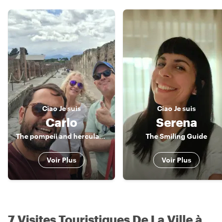
Ciao
Je suis
Ciao
Je suis
Carlo
Serena
The pompeii and herculaneum insider🌋
The Smiling Guide
Voir Plus
Voir Plus
7 Visites Touristiques De La Ville à