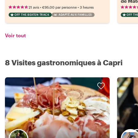
de Mat
•
•
21 avis
€95.00
par personne
3 heures
OFF THE BEATEN TRACK
ADAPTÉ AUX FAMILLES
OFF TH
Voir tout
8 Visites gastronomiques à Capri