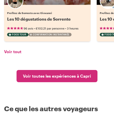
Profitez de Sorrento avec Giovanni
Profitez de
Les 10 dégustations de Sorrente
Les 10
•
•
96 avis
€102.21
par personne
3 heures
FOOD TOUR
CONFIRMATION INSTANTANÉE
FOOD 
Voir tout
Voir toutes les expériences à Capri
Ce que les autres voyageurs