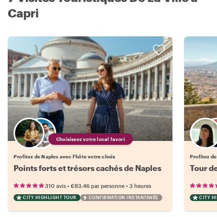
Capri
Choisissez votre local favori
Profitez de Naples avec l'hôte votre choix
Profitez de
Points forts et trésors cachés de Naples
Tour d
•
•
310 avis
€83.46
par personne
3 heures
CITY HIGHLIGHT TOUR
CONFIRMATION INSTANTANÉE
CITY H