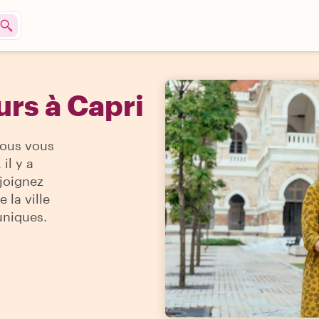
rs à Capri
vous vous
il y a
ejoignez
 la ville
uniques.