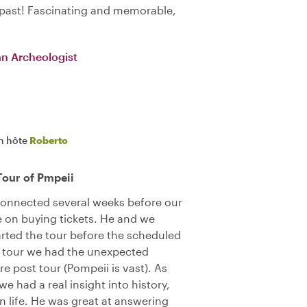
y past! Fascinating and memorable,
an Archeologist
n hôte
Roberto
Tour of Pmpeii
connected several weeks before our
e on buying tickets. He and we
arted the tour before the scheduled
n tour we had the unexpected
re post tour (Pompeii is vast). As
e had a real insight into history,
n life. He was great at answering