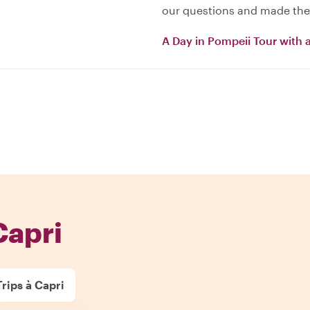
our questions and made the 
A Day in Pompeii Tour with 
Capri
rips à Capri