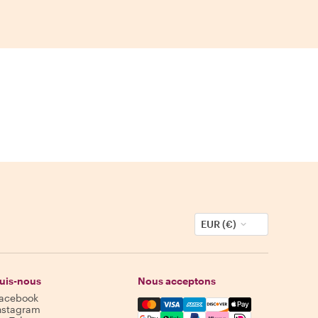
EUR (€)
uis-nous
Nous acceptons
acebook
Mastercard, Visa, Amex, Discover,
nstagram