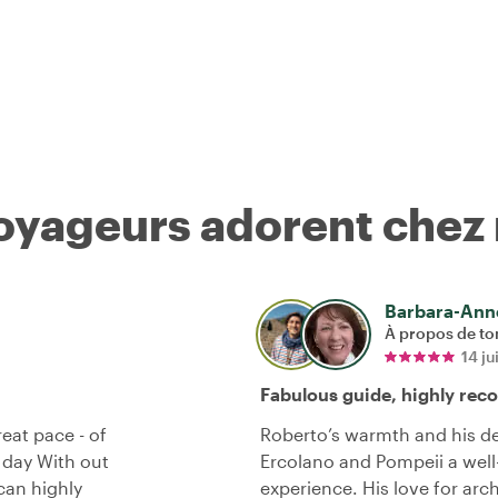
voyageurs adorent chez
Barbara-Ann
À propos de to
14 j
Fabulous guide, highly re
eat pace - of
Roberto’s warmth and his de
 day With out
Ercolano and Pompeii a wel
can highly
experience. His love for a