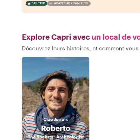
DAY TRIP
ADAPTÉ AUX FAMILLES
Explore Capri avec
un local de v
Découvrez leurs histoires, et comment vous
Ciao
Je suis
Roberto
The Rockstar Archeologist