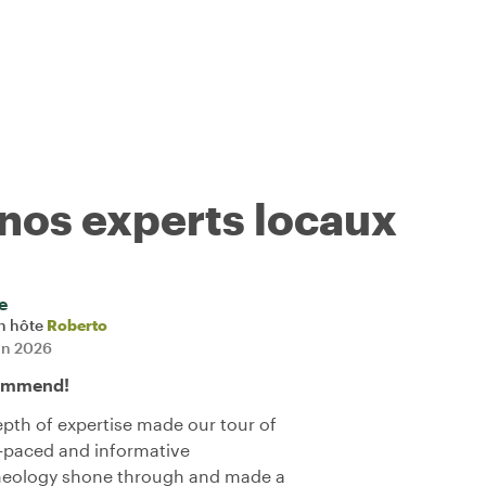
 nos experts locaux
e
n hôte
Roberto
uin 2026
commend!
pth of expertise made our tour of
l-paced and informative
rcheology shone through and made a