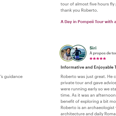
tour of almost five hours fl
thank you Roberto.
A Day in Pompeii Tour with 
Siri
À propos de to
Informative and Enjoyable 
o’s guidance
Roberto was just great. He 
private tour and gave advic
were running early so we st
time. As it was an afternoo
benefit of exploring a bit mo
Roberto is an archaeologist w
architecture and daily Roma