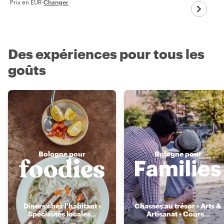
Prix en EUR
·
Changer
Des expériences pour tous les
goûts
Bologne pour
Bologne pour
Dîners chez l'habitant •
Chasses au trésor • Arts &
Spécialités locales
...
Artisanat • Cours
...