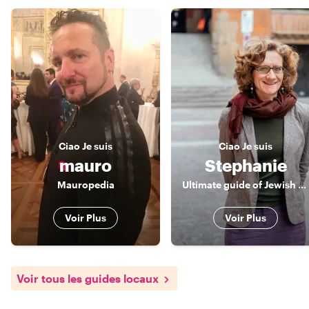
Ciao
Je suis
Ciao
Je suis
mauro
Stephanie
Mauropedia
Ultimate guide of Jewish Emilia Romagna (you should learn about It!)
Voir Plus
Voir Plus
Voir tous les guides locaux