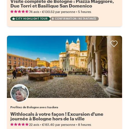
Visite complète de Bologne : Piazza Maggiore,
Due Torri et Basilique San Domenico
•
•
74 avis
€130.52
par personne
5 heures
CITY HIGHLIGHT TOUR
CONFIRMATION INSTANTANÉE
Profitez de Bologne avec Isadora
Withlocals à votre façon ! Excursion d'une
journée à Bologne hors de la ville
•
•
22 avis
€161.40
par personne
8 heures