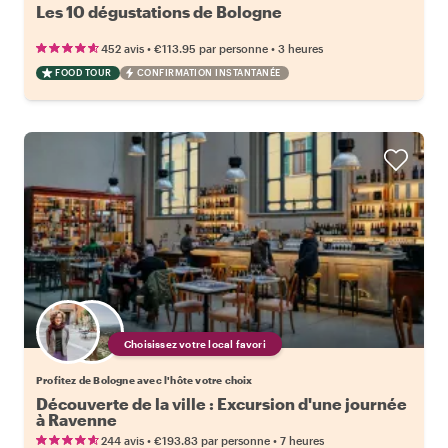
Les 10 dégustations de Bologne
•
•
452 avis
€113.95
par personne
3 heures
FOOD TOUR
CONFIRMATION INSTANTANÉE
Choisissez votre local favori
Profitez de Bologne avec l'hôte votre choix
Découverte de la ville : Excursion d'une journée
à Ravenne
•
•
244 avis
€193.83
par personne
7 heures