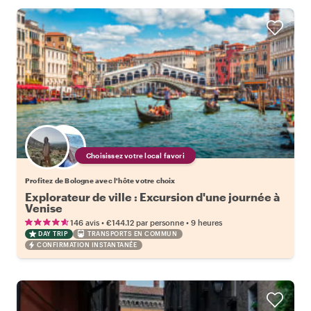
Choisissez votre local favori
Profitez de Bologne avec l'hôte votre choix
Explorateur de ville : Excursion d'une journée à
Venise
•
•
146 avis
€144.12
par personne
9 heures
DAY TRIP
TRANSPORTS EN COMMUN
CONFIRMATION INSTANTANÉE