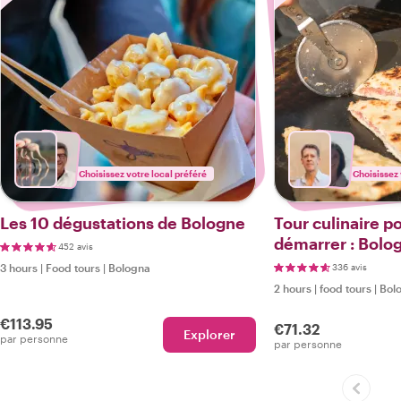
Choisissez votre local préféré
Choisissez 
Les 10 dégustations de Bologne
Tour culinaire p
démarrer : Bolo
452 avis
3 hours
|
Food tours
|
Bologna
336 avis
2 hours
|
food tours
|
Bol
€113.95
€71.32
Explorer
par personne
par personne