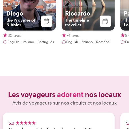
Diego
Riccardo
P
the Provider of
The timeline
Th
Nibbles
traveller
Lo
30 avis
74 avis
94
English・Italiano・Português
English・Italiano・Română
En
Les voyageurs
adorent
nos locaux
Avis de voyageurs sur nos circuits et nos locaux
5.0
5