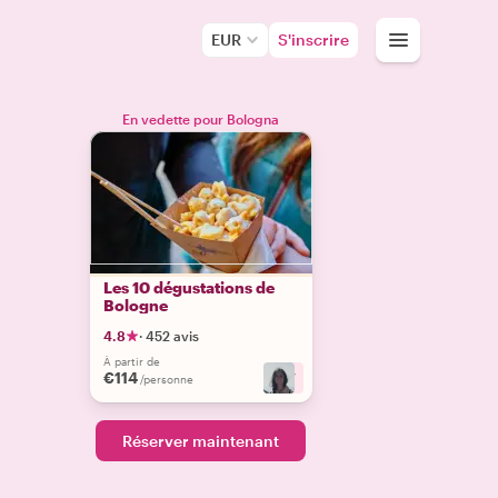
EUR
S'inscrire
En vedette pour Bologna
Les 10 dégustations de
Bologne
4.8
·
452 avis
À partir de
€114
+
7
/personne
Réserver maintenant