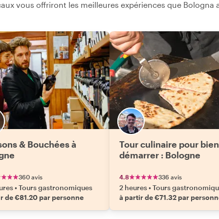
aux vous offriront les meilleures expériences que Bologna a 
sons & Bouchées à
Tour culinaire pour bien
gne
démarrer : Bologne
360 avis
4.8
336 avis
ures
•
Tours gastronomiques
2 heures
•
Tours gastronomiqu
ir de €81.20 par personne
à partir de €71.32 par person