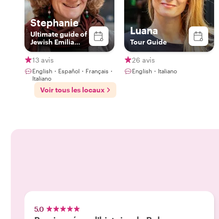
Stephanie
Luana
Ultimate guide of
Jewish Emilia
Tour Guide
Romagna (you
should learn
13 avis
26 avis
about It!)
English・Español・Français・
English・Italiano
Italiano
Voir tous les locaux
5.0