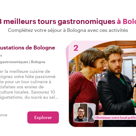
3 meilleurs tours gastronomiques
à Bo
Complétez votre séjour à Bologna avec ces activités
2
ustations de Bologne
is
 gastronomiques
|
Bologna
er la meilleure cuisine de
oignez votre hôte passionné
e pour un tour culinaire à
isfaites vos envies de
culture locales. Savourez 10
égustations, du sucré au salé,
 boissons lors d'un savoureux
 à Bologne.
onne
Explorer
Choisissez votre local préfé