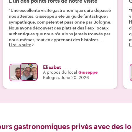
L'un des points forts de notre visite
G
"Une excellente visite gastronomique qui a dépassé
"
nos attentes. Giuseppe a été un guide fantastique :
v
sympathique, compétent et passionné par Bologne.
l
Nous avons découvert des plats et des lieux locaux
d
authentiques que nous n'aurions jamais trouvés par
q
nous-mêmes, tout en apprenant des histoires
a
Lire la suite
L
intéressantes sur la ville. Hautement recommandé
l
!"
A
Elisabet
À propos du local
Giuseppe
Bologna, June 20, 2026
tours gastronomiques privés avec des l