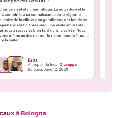
iuseppe est GÉNIAL !
Touri
Chaque arrêt était magnifique. La nourriture et le
"Notre 
in, combinés à sa connaissance de la région, à
de nour
'histoire de la ville et à sa gentillesse, ont fait de ce
visite s
Lire la 
éjeuner/début d'après-midi une visite amusante
ui nous a rassasiés bien tard dans la soirée. Nous
vons même eu des restes ! Je recommande à tout
ire la suite
e monde de faire sa visite... DÉLICIEUSE et
MUSANTE ! Grazie mille !"
Britt
À propos du local
Giuseppe
Bologna, June 12, 2026
ocaux
à Bologna