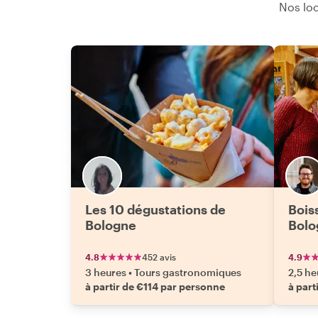
Nos loc
Les 10 dégustations de
Bois
Bologne
Bolo
4.8
452 avis
4.9
3 heures
•
Tours gastronomiques
2,5 he
à partir de €114 par personne
à part