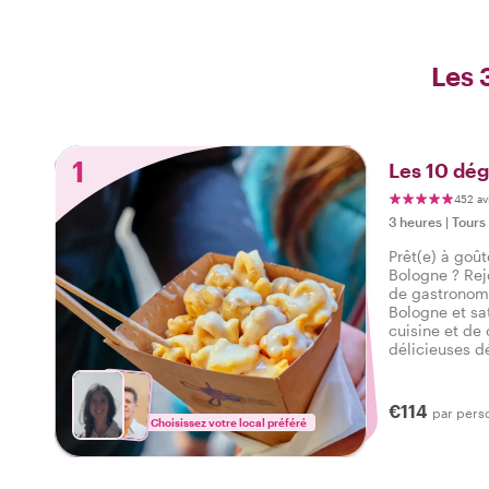
Les 
1
Les 10 dég
452 av
3 heures
|
Tours
Prêt(e) à goût
Bologne ? Rej
de gastronomi
Bologne et sat
cuisine et de 
délicieuses d
ainsi que des
tour culinaire
€114
par pers
Choisissez votre local préféré