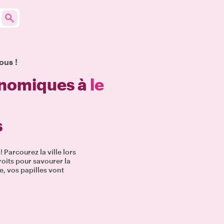
ous !
onomiques à
le
s
Parcourez la ville lors
roits pour savourer la
, vos papilles vont