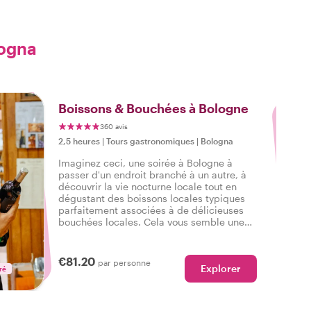
logna
3
Boissons & Bouchées à Bologne
360 avis
2,5 heures
|
Tours gastronomiques
|
Bologna
Imaginez ceci, une soirée à Bologne à
passer d'un endroit branché à un autre, à
découvrir la vie nocturne locale tout en
dégustant des boissons locales typiques
parfaitement associées à de délicieuses
bouchées locales. Cela vous semble une
soirée amusante ? Rejoignez un expert
local de la vie nocturne et découvrez
comment les habitants se détendent à
€81.20
par personne
Explorer
Bologne.
ré