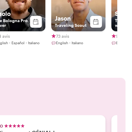
aolo
Sarah
Jason
e Bologna Pro
The win
ver
Traveling Scout
writer
 avis
73 avis
96 avis
glish・Español・Italiano
English・Italiano
English・I
.0
5.0