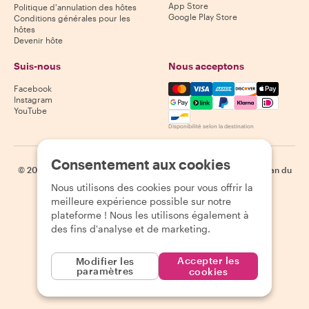
App Store
Politique d'annulation des hôtes
Google Play Store
Conditions générales pour les
hôtes
Devenir hôte
Suis-nous
Nous acceptons
Mastercard, Visa, Amex, Di
Facebook
Instagram
YouTube
Disponibilité selon la destination
Consentement aux cookies
©
2026
Withlocals.com
|
Politique de confidentialité
|
Cookies
|
Plan du
site
Nous utilisons des cookies pour vous offrir la
meilleure expérience possible sur notre
plateforme ! Nous les utilisons également à
des fins d'analyse et de marketing.
Accepter les
Modifier les
paramètres
cookies