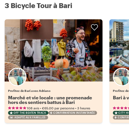
3 Bicycle Tour à Bari
Profitez de Bari avec Adriano
Profitez de
Marché et vie locale : une promenade
Bari à 
hors des sentiers battus à Bari
•
•
108 avis
€65.00
par personne
3 heures
OFF THE BEATEN TRACK
CONFIRMATION INSTANTANÉE
CITY H
ADAPTÉ AUX FAMILLES
CONFIR